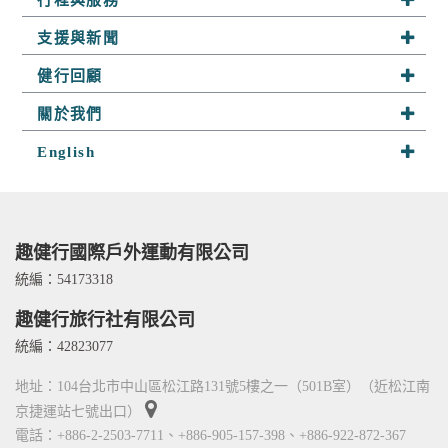
系列行程
支援與新聞
半自助行
最新活動
健行回顧
客製行程
山野快訊
趣健行足跡
關於我們
山野小舖
參團須知
探險相簿
關於趣健行
English
山野學堂
聯絡我們
隊員分享
我們的服務
About Us
趣攀岩
嚮導群
Services
人才招募
Contact Us
趣健行國際戶外運動有限公司
TITO card 優惠卡
統編：54173318
合作關係
趣健行旅行社有限公司
統編：42823077
地址：104台北市中山區松江路131號5樓之一（501B室）（近松江南
京捷運站七號出口）
電話：+886-2-2503-7711、+886-905-157-398、+886-922-872-367