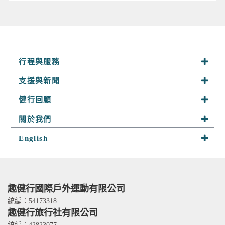
行程與服務
系列行程
支援與新聞
半自助行
最新活動
健行回顧
客製行程
山野快訊
趣健行足跡
關於我們
山野小舖
參團須知
探險相簿
關於趣健行
English
山野學堂
聯絡我們
隊員分享
我們的服務
About Us
趣攀岩
嚮導群
Services
人才招募
Contact Us
趣健行國際戶外運動有限公司
TITO card 優惠卡
統編：54173318
趣健行旅行社有限公司
合作關係