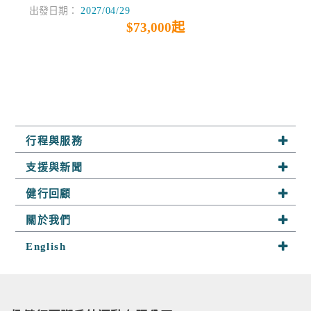
出發日期：
2027/04/29
$73,000起
行程與服務
系列行程
支援與新聞
半自助行
最新活動
健行回顧
客製行程
山野快訊
趣健行足跡
關於我們
山野小舖
參團須知
探險相簿
關於趣健行
English
山野學堂
聯絡我們
隊員分享
我們的服務
About Us
趣攀岩
嚮導群
Services
人才招募