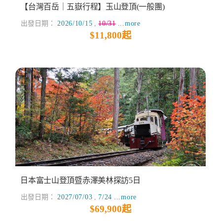
【台灣百岳｜五嶽行程】玉山登頂(一般團)
出發日期：
2026/10/15
,
10/31
...more
$11,800起
日本富士山登頂暨赤澤美林探訪5日
出發日期：
2027/07/03
,
7/24
...more
$69,900起