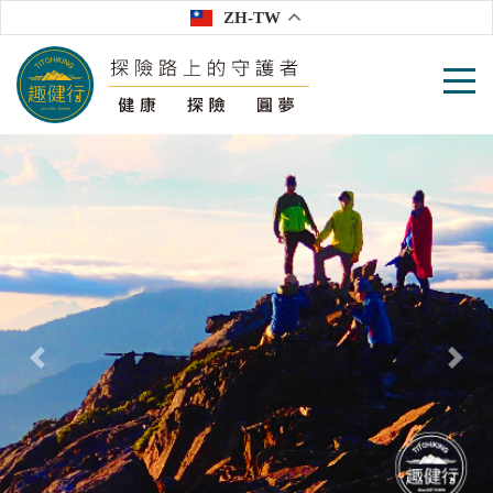
ZH-TW
往前
往後