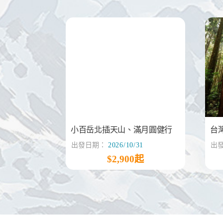
小百岳北插天山、滿月圓健行
台
出發日期：
2026/10/31
出
$2,900起