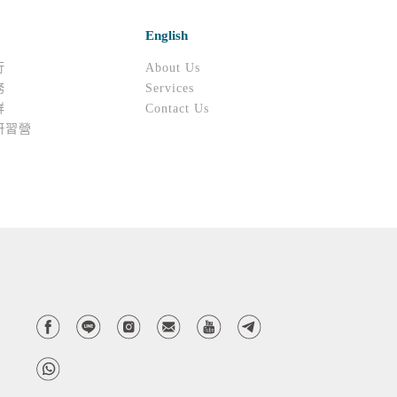
English
行
About Us
務
Services
群
Contact Us
研習營
d