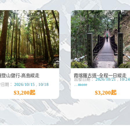
灣登山健行-高島縱走
霞喀羅古道~全程一日縱走
出發日期：
2026/10/21
,
10/24
發日期：
2026/10/15
,
10/18
...more
$3,200起
$3,200起