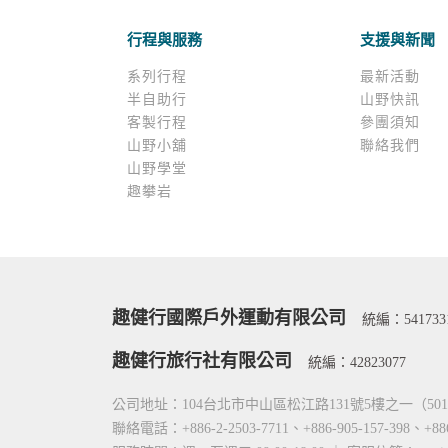
行程與服務
支援與新聞
系列行程
最新活動
半自助行
山野快訊
客製行程
參團須知
山野小舖
聯絡我們
山野學堂
趣攀岩
趣健行國際戶外運動有限公司
統編：541733
趣健行旅行社有限公司
統編：42823077
公司地址：104台北市中山區松江路131號5樓之一（5
聯絡電話：+886-2-2503-7711、+886-905-157-398、+88