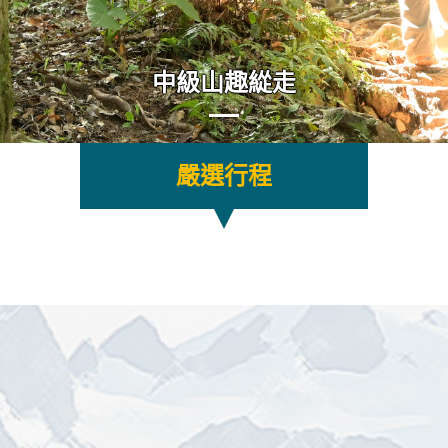
中級山趣緃走
嚴選行程