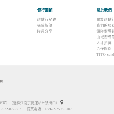
健行回顧
關於我們
趣健行足跡
關於趣健
探險相簿
我們的服
隊員分享
領隊嚮導
山域嚮導
人才招募
合作關係
TITO car
18
01B室）（近松江南京捷運站七號出口）
6-922-872-367 ｜ 傳真電話：+886-2-2503-5107