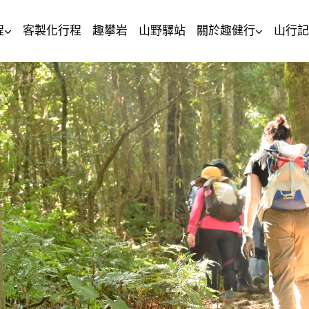
程
客製化行程
趣攀岩
山野驛站
關於趣健行
山行記