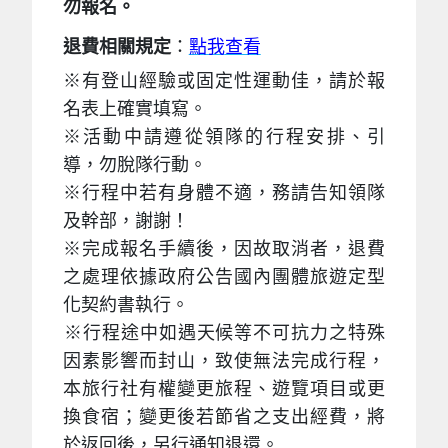
勿報名。
退費相關規定
：
點我
查看
※
有登山經驗或固定性運動佳，請於報
名表上確實填寫。
※
活動中請遵從領隊的行程安排、引
導，勿脫隊行動。
※
行程中若有身體不適，務請告知
領隊
及幹部
，謝謝！
※完成報名手續後，因故取消者，退費
之處理依據政府公告國內團體旅遊定型
化契約書執行。
※
行程途中如遇天候等不可抗力之特殊
因素影響而封山，致使無法完成行程，
本旅行社有權變更旅程、遊覽項目或更
換食宿；變更後若節省之支出經費，將
於返回後，另行通知退還。