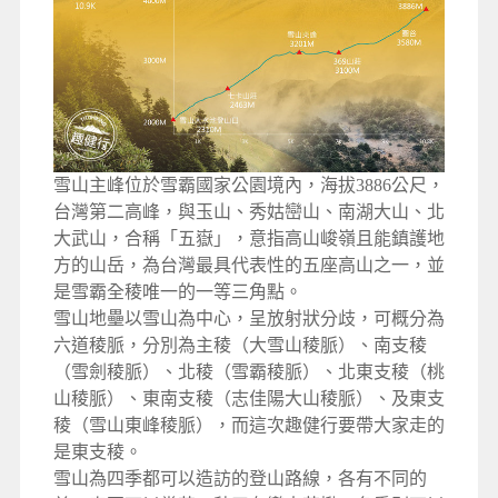
雪山主峰位於雪霸國家公園境內，海拔3886公尺，
台灣第二高峰，與玉山、秀姑巒山、南湖大山、北
大武山，合稱「五嶽」，意指高山峻嶺且能鎮護地
方的山岳，為台灣最具代表性的五座高山之一，並
是雪霸全稜唯一的一等三角點。
雪山地壘以雪山為中心，呈放射狀分歧，可概分為
六道稜脈，分別為主稜（大雪山稜脈）、南支稜
（雪劍稜脈）、北稜（雪霸稜脈）、北東支稜（桃
山稜脈）、東南支稜（志佳陽大山稜脈）、及東支
稜（雪山東峰稜脈），而這次趣健行要帶大家走的
是東支稜。
雪山為四季都可以造訪的登山路線，各有不同的