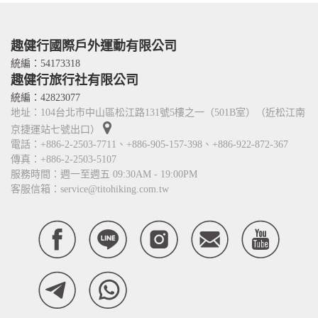
About Us
趣攀岩
嚮導群
Services
人才招募
Contact Us
趣健行國際戶外運動有限公司
TITO card 優惠卡
統編：54173318
趣健行旅行社有限公司
合作關係
統編：42823077
地址：104台北市中山區松江路131號5樓之一（501B室）（近松江南
京捷運站七號出口）
電話：+886-2-2503-7711、+886-905-157-398、+886-922-872-367
傳真：+886-2-2503-5107
服務時間：週一至週五 09:30AM - 19:00PM
客服信箱：service@titohiking.com.tw