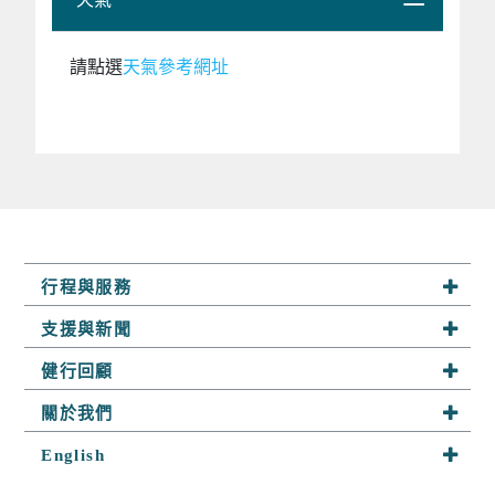
請點選
天氣參考網址
行程與服務
系列行程
支援與新聞
半自助行
最新活動
健行回顧
客製行程
山野快訊
趣健行足跡
關於我們
山野小舖
參團須知
探險相簿
關於趣健行
English
山野學堂
聯絡我們
隊員分享
我們的服務