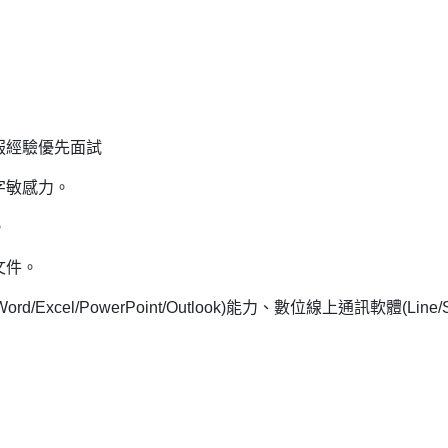
客服經驗優先面試
字敏感力。
。
文件。
/Excel/PowerPoint/Outlook)能力、數位線上通訊軟體(Lin