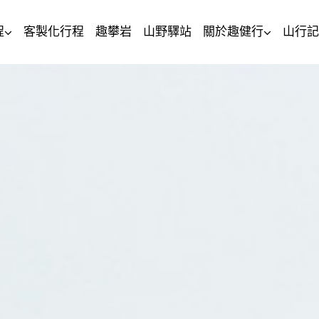
程
客製化行程
趣攀岩
山野驛站
關於趣健行
山行記