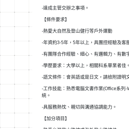
-達成主管交辦之事項。
【條件要求】
-熱愛大自然及登山健行等戶外運動
-年資約3-5年，5年以上，具團控經驗及
-有團隊合作經驗、細心、有邏輯力、有數
-學歷要求：大學以上，相關科系畢業者佳
-語文條件：會英語或是日文，請檢附證明
-工作技能：熟悉電腦文書作業(Office系列-Word
統。
-具服務熱忱、親切與溝通協調能力。
【加分項目】