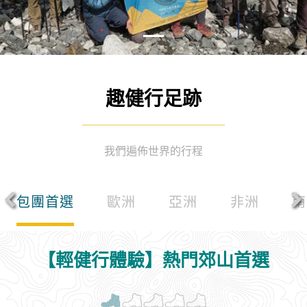
趣健行足跡
—————————————
我們遍佈世界的行程
包團首選
歐洲
亞洲
非洲
南
【輕健行體驗】熱門郊山首選