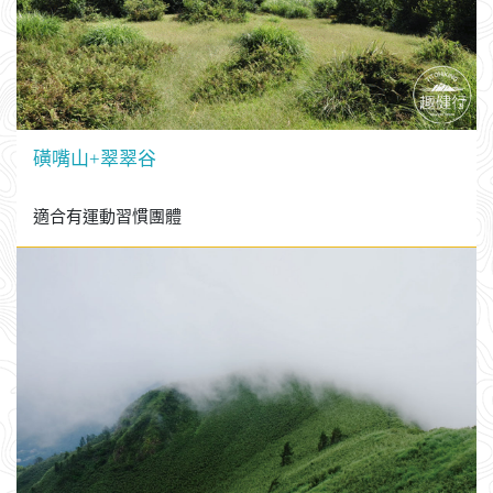
草嶺古道+隆嶺古道
適合有運動習慣團體
磺嘴山+翠翠谷