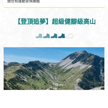
雪山主東峰健行
適合有運動習慣團體
【登頂追夢】超級健腳級高山