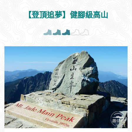
福巴越嶺古道
適合有運動習慣團體
【登頂追夢】健腳級高山