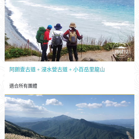
阿朗壹古道 + 浸水營古道 + 小百岳里龍山
適合所有團體