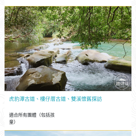
虎豹潭古道、樓仔厝古道、雙溪懷舊探訪
適合所有團體（包括孩
童）