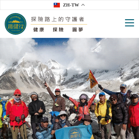
ZH-TW
往前
往後