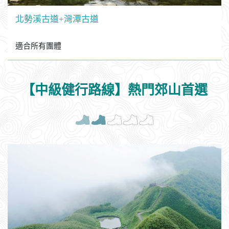
北勢溪古道+灣潭古道
適合所有團體
【中級健行路線】熱門郊山首選