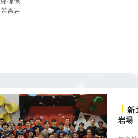
教練確保
，若需岩
丨
新
岩場