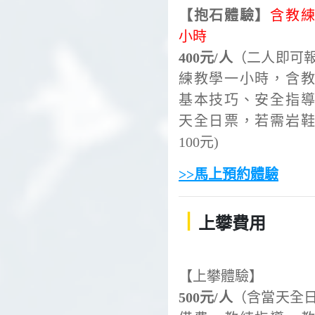
【抱石體驗】
含教
小時
400元/人
（二人即可
練教學一小時，含
基本技巧、安全指
天全日票，若需岩
100元)
>>馬上預約體驗
丨
上攀費用
【上攀體驗】
500元/人
（含當天全