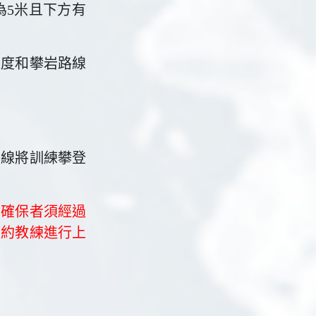
為5米且下方有
難度和攀岩路線
路線將訓練攀登
方確保者須經過
預約教練進行上