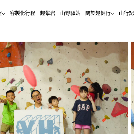
程
客製化行程
趣攀岩
山野驛站
關於趣健行
山行記