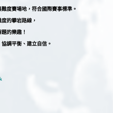
與難度賽場地，符合國際賽事標準。
難度的攀岩路線，
解題的樂趣！
、協調平衡、建立自信。
。
k