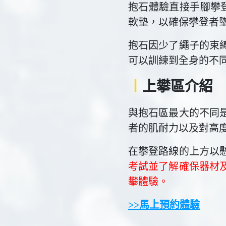
抱石體驗直接手腳攀
軟墊，以確保攀登者
抱石因少了繩子的束
可以訓練到全身的不
丨
上攀區介紹
與抱石區最大的不同
者的肌耐力以及對高
在攀登路線的上方以
考試並了解確保器材
攀體驗。
>>馬上預約體驗