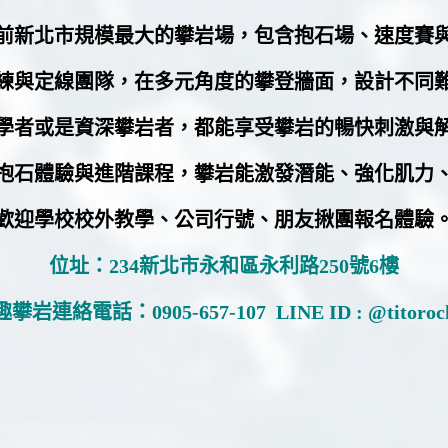
前新北市規模最大的攀岩場，包含抱石場、速度賽
練與定線團隊，在多元角度的攀登牆面，設計不同
學者或是資深攀岩者，都能享受攀岩的暢快刺激與
抱石體驗與進階課程，攀岩能激發潛能、強化肌力
歡迎學校校外教學、公司行號、朋友揪團報名體驗
位址：234新北市永和區永利路250號6樓
趣攀岩連絡電話：
0905-657-107
LINE ID : @titoroc