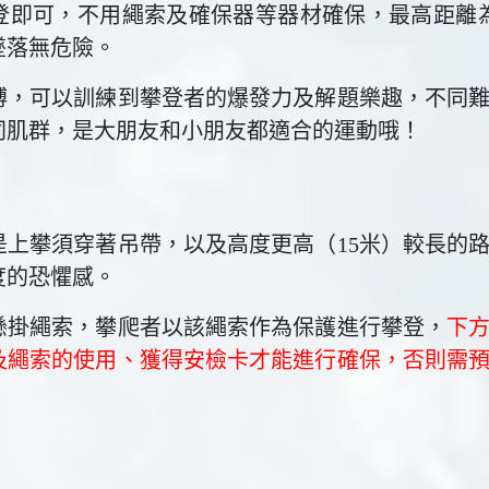
登即可，不用繩索及確保器等器材確保，最高距離
墜落無危險。
縛，可以訓練到攀登者的爆發力及解題樂趣，不同
同肌群，是大朋友和小朋友都適合的運動哦！
是上攀須穿著吊帶，以及高度更高（15米）較長的
度的恐懼感。
懸掛繩索，攀爬者以該繩索作為保護進行攀登，
下
及繩索的使用、獲得安檢卡才能進行確保，否則需