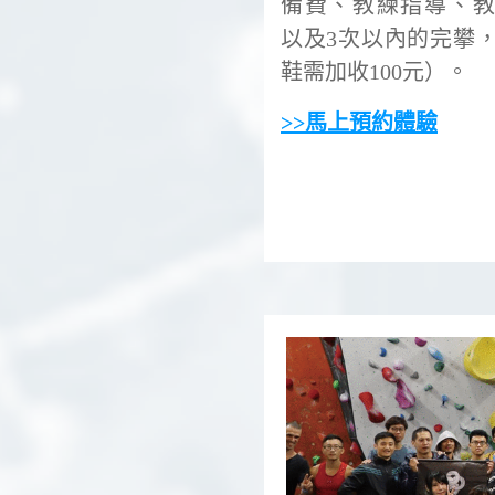
備費、教練指導、
以及3次以內的完攀
鞋需加收100元）。
>>馬上預約體驗