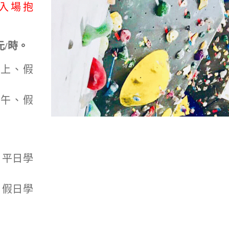
入場抱
元/時。
晚上、假
下午、假
; 平日學
; 假日學