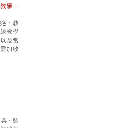
練教學一
報名，教
教練教學
導以及當
鞋需加收
日票、裝