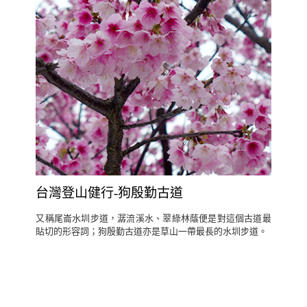
台灣登山健行-狗殷勤古道
又稱尾崙水圳步道，潺流溪水、翠綠林蔭便是對這個古道最
貼切的形容詞；狗殷勤古道亦是草山一帶最長的水圳步道。