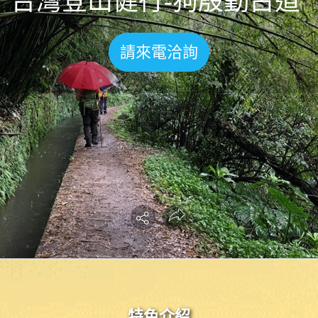
台灣登山健行-狗殷勤古道
請來電洽詢
特色介紹