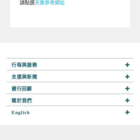
請點選
天氣參考網址
行程與服務
系列行程
支援與新聞
半自助行
最新活動
健行回顧
客製行程
山野快訊
趣健行足跡
關於我們
山野小舖
參團須知
探險相簿
關於趣健行
English
山野學堂
聯絡我們
隊員分享
我們的服務
About Us
趣攀岩
嚮導群
Services