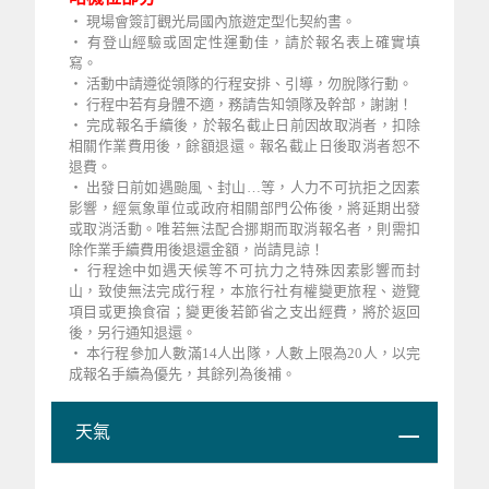
‧ 現場會簽訂觀光局國內旅遊定型化契約書。
‧ 有登山經驗或固定性運動佳，請於報名表上確實填
寫。
‧ 活動中請遵從領隊的行程安排、引導，勿脫隊行動。
‧ 行程中若有身體不適，務請告知領隊及幹部，謝謝！
‧ 完成報名手續後，於報名截止日前因故取消者，扣除
相關作業費用後，餘額退還。報名截止日後取消者恕不
退費。
‧ 出發日前如遇颱風、封山…等，人力不可抗拒之因素
影響，經氣象單位或政府相關部門公佈後，將延期出發
或取消活動。唯若無法配合挪期而取消報名者，則需扣
除作業手續費用後退還金額，尚請見諒！
‧ 行程途中如遇天候等不可抗力之特殊因素影響而封
山，致使無法完成行程，本旅行社有權變更旅程、遊覽
項目或更換食宿；變更後若節省之支出經費，將於返回
後，另行通知退還。
‧ 本行程參加人數滿14人出隊，人數上限為20人，以完
成報名手續為優先，其餘列為後補。
天氣