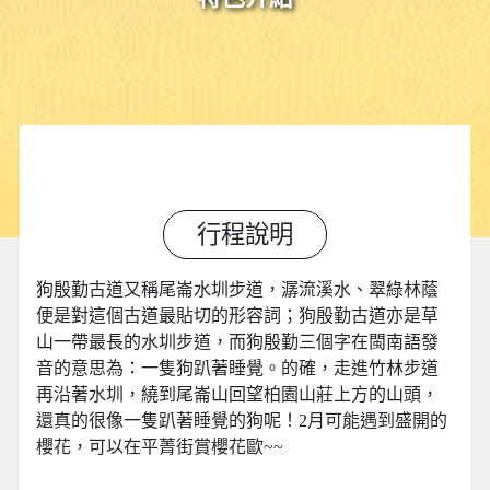
行程說明
狗殷勤古道又稱尾崙水圳步道，潺流溪水、翠綠林蔭
便是對這個古道最貼切的形容詞；狗殷勤古道亦是草
山一帶最長的水圳步道，而狗殷勤三個字在閩南語發
音的意思為：一隻狗趴著睡覺。的確，走進竹林步道
再沿著水圳，繞到尾崙山回望柏園山莊上方的山頭，
還真的很像一隻趴著睡覺的狗呢！2月可能遇到盛開的
櫻花，可以在平菁街賞櫻花歐~~