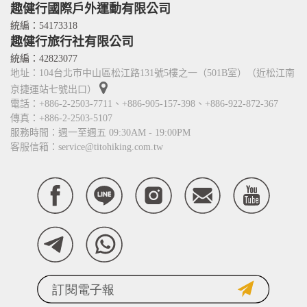
人才招募
Contact Us
趣健行國際戶外運動有限公司
TITO card 優惠卡
統編：54173318
趣健行旅行社有限公司
合作關係
統編：42823077
地址：104台北市中山區松江路131號5樓之一（501B室）（近松江南
京捷運站七號出口）
電話：+886-2-2503-7711、+886-905-157-398、+886-922-872-367
傳真：+886-2-2503-5107
服務時間：週一至週五 09:30AM - 19:00PM
客服信箱：service@titohiking.com.tw