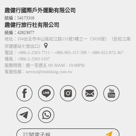
Services
人才招募
Contact Us
趣健行國際戶外運動有限公司
TITO card 優惠卡
統編：54173318
趣健行旅行社有限公司
合作關係
統編：42823077
地址：104台北市中山區松江路131號5樓之一（501B室）（近松江南
京捷運站七號出口）
電話：+886-2-2503-7711、+886-905-157-398、+886-922-872-367
傳真：+886-2-2503-5107
服務時間：週一至週五 09:30AM - 19:00PM
客服信箱：service@titohiking.com.tw