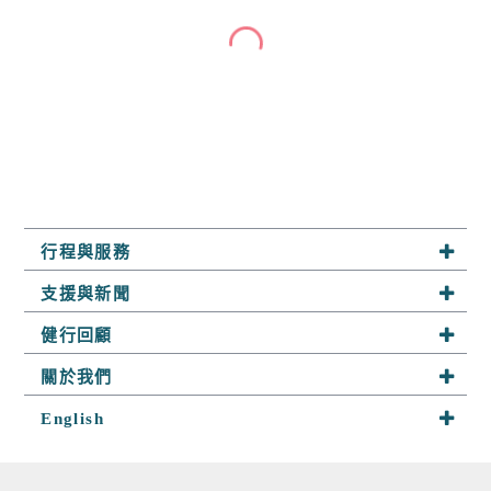
行程與服務
系列行程
支援與新聞
半自助行
最新活動
健行回顧
客製行程
山野快訊
趣健行足跡
關於我們
山野小舖
參團須知
探險相簿
關於趣健行
English
山野學堂
聯絡我們
隊員分享
我們的服務
About Us
趣攀岩
嚮導群