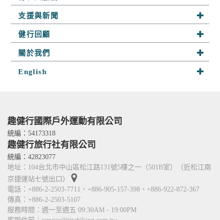
設備的 IP 位址、使用時間、使用的瀏覽器、瀏覽及點選資料記
錄等，做為我們增進網站服務的參考依據，此記錄為內部應
系列行程
支援與新聞
用，決不對外公布。
半自助行
為提供精確的服務，我們會將收集的問卷調查內容進行統計與
最新活動
健行回顧
分析，分析結果之統計數據或說明文字呈現，除供內部研究
客製行程
山野快訊
外，我們會視需要公佈統計數據及說明文字，但不涉及特定個
趣健行足跡
關於我們
人之資料。
山野小舖
參團須知
探險相簿
除非取得您的同意或其他法令之特別規定，本網站絕不會將您
關於趣健行
English
山野學堂
聯絡我們
的個人資料揭露予第三人或使用於蒐集目的以外之其他用途。
隊員分享
我們的服務
在您於本網站註冊帳號、使用本網站相關產品、服務、活動或
About Us
趣攀岩
贈獎時，本網站會收集您的個人識別資料，本網站也可以從商
嚮導群
Services
業夥伴處取得個人資料。
人才招募
當客戶在本網站註冊時，我們會取得您的姓名、電話、住址、
Contact Us
趣健行國際戶外運動有限公司
身份證字號、電子郵件、出生日期、性別、行業等相關資料，
TITO card 優惠卡
統編：54173318
當您註冊成功，並登入使用我們的服務後，我們即取得您的資
趣健行旅行社有限公司
合作關係
料。註冊時，本網站取得您的姓名、電話、住址、身份證字
統編：42823077
號、電子郵件、出生日期、性別、行業等相關資料，當您註冊
地址：104台北市中山區松江路131號5樓之一（501B室）（近松江南
成功，並登入使用我們的服務後，本網站即取得您的資料。
其他除了上述，會保留您在上網瀏覽或查詢時，伺服器自行產
京捷運站七號出口）
生的相關記錄，包括您使用連線設備的 IP 位址、使用時間、使
電話：+886-2-2503-7711、+886-905-157-398、+886-922-872-367
用的瀏覽器、瀏覽及點選資料紀錄等。本網站會對個別連線者
傳真：+886-2-2503-5107
的瀏覽器予以標示，歸納使用者瀏覽器在本網站內部所瀏覽的
服務時間：週一至週五 09:30AM - 19:00PM
網頁，除非您願意告知您的個人資料，否則本網站不會也無法