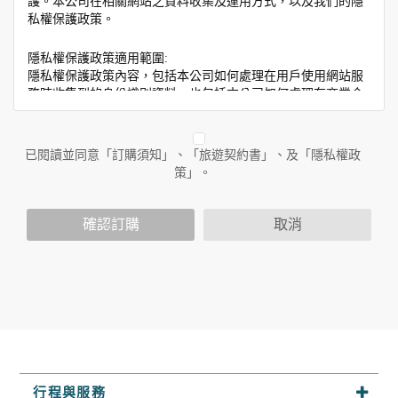
護。本公司在相關網站之資料收集及運用方式，以及我們的隱
私權保護政策。
隱私權保護政策適用範圍:
隱私權保護政策內容，包括本公司如何處理在用戶使用網站服
務時收集到的身份識別資料，也包括本公司如何處理在商業合
作與本公司合作時分享的任何身份識別資料。隱私權保護政策
不適用於本公司以外的公司或網站群，與非本站所僱用或管理
人員。例如您透過本公司旗下網站上的廣告廠商連結，這些置
已閱讀並同意「訂購須知」、「旅遊契約書」、及「隱私權政
放連結的廠商也可能蒐集您個人的資料。對於您主動提供的個
策」。
人資訊，這些廣告廠商或連結網站有其個別的隱私權保護政
策，其資料處理措施不適用於本公司隱私權保護政策。
您個人在本網站上的聊天室或討論區中任意公開個人資料的行
確認訂購
取消
為，在非經加密的保護下，亦不適用於本公司隱私權保護政
策。
資料的蒐集與使用方式:
為了在本網站提供您最佳的互動性服務，可能會請您提供相關
個人的資料，其範圍如下：
本網站在您使用服務信箱、問卷調查等互動性功能時，會保留
您所提供的姓名、電子郵件地址、聯絡方式及使用時間等。
於一般瀏覽時，伺服器會自行記錄相關行徑，包括您使用連線
行程與服務