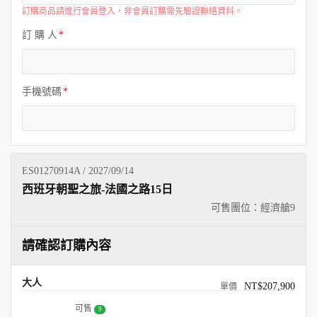
訂購商品請進行會員登入，非會員訂購需先驗證聯絡資料。
訂 購 人
手機號碼
ES01270914A / 2027/09/14
西班牙朝聖之旅-法國之路15日
可售團位：經濟艙
9
請確認訂購內容
大人
NT$207,900
可售
9