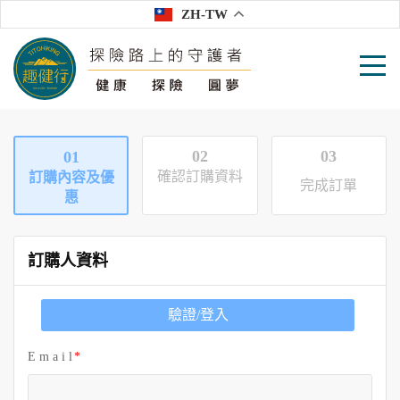
ZH-TW
02
03
01
確認訂購資料
訂購內容及優
完成訂單
惠
訂購人資料
驗證/登入
E m a i l