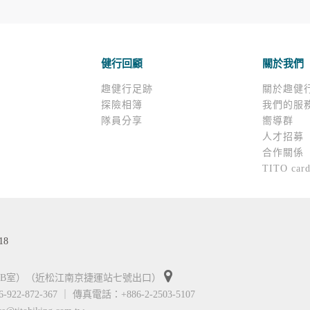
、服務、活動或贈獎時，本網站會收集您的個人識別資料，本網
、電話、住址、身份證字號、電子郵件、出生日期、性別、行業
站取得您的姓名、電話、住址、身份證字號、電子郵件、出生日
料。
健行回顧
關於我們
伺服器自行產生的相關記錄，包括您使用連線設備的 IP 位址
示，歸納使用者瀏覽器在本網站內部所瀏覽的網頁，除非您願意
趣健行足跡
關於趣健
廣告之廠商，或與連結本網站，也可能蒐集您個人的資料。對於
探險相簿
我們的服
施不適用本網站隱私權保護政策，本公司不負任何連帶責任。
隊員分享
嚮導群
傳送商業性資料或電子郵件給您。本公司除了在該資料或電子郵
人才招募
郵件的方法及說明。
合作關係
TITO car
資料。
供您的個人識別資料：
在網站上的行為違反本公司旗下網站的會員條款或產品、服務的
詢其他使用者的帳號資料。若您有相關法律上問題需查閱他人資
18
助調查及破案！
01B室）（近松江南京捷運站七號出口）
6-922-872-367 ｜ 傳真電話：+886-2-2503-5107
帳號、密碼或個人資料，不要將任何資料、密碼提供給任何人。