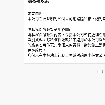
隱私權政策
前言申明:
本公司在此聲明對於個人的網路隱私權，絕對
隱私權保護政策適用範圍:
隱私權保護政策內容，包括本公司如何處理在
識別資料。隱私權保護政策不適用於本公司以
的廠商也可能蒐集您個人的資料。對於您主動
保護政策。
您個人在本網站上的聊天室或討論區中任意公
資料的蒐集與使用方式:
為了在本網站提供您最佳的互動性服務，可能
本網站在您使用服務信箱、問卷調查等互動性
於一般瀏覽時，伺服器會自行記錄相關行徑，包
參考依據，此記錄為內部應用，決不對外公布
為提供精確的服務，我們會將收集的問卷調查
明文字，但不涉及特定個人之資料。
除非取得您的同意或其他法令之特別規定，本