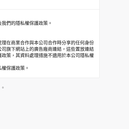
及我們的隱私權保護政策。
處理在商業合作與本公司合作時分享的任何身份
公司旗下網站上的廣告廠商連結，這些置放連結
護政策，其資料處理措施不適用於本公司隱私權
私權保護政策。
」。
用時間等。
覽及點選資料記錄等，做為我們增進網站服務的
供內部研究外，我們會視需要公佈統計數據及說
之其他用途。