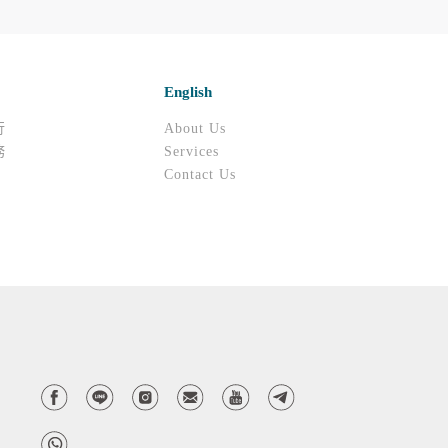
站也可以從商業夥伴處取得個人資料。
等相關資料，當您註冊成功，並登入使用我們的
期、性別、行業等相關資料，當您註冊成功，並
English
、使用時間、使用的瀏覽器、瀏覽及點選資料紀
告知您的個人資料，否則本網站不會也無法將此
行
About Us
您主動提供的個人資訊，這些廣告廠商、或連結
務
Services
Contact Us
件上註明是由本公司發送，也會在該資料或電子
d
特定使用指南。
料時，請務必向警政單位提出告訴，我們將全力
並在您使用完本公司相關企業伙伴網站所提供的