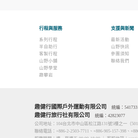
在您於本網站註冊帳號、使用本網站相關產品
當客戶在本網站註冊時，我們會取得您的姓名
服務後，我們即取得您的資料。註冊時，本網
登入使用我們的服務後，本網站即取得您的資
行程與服務
支援與新聞
其他除了上述，會保留您在上網瀏覽或查詢時，
錄等。本網站會對個別連線者的瀏覽器予以標
系列行程
最新活動
項記錄和您對應。請您注意，在本網站網刊登
半自助行
山野快訊
網站有其個別的私權保護政策，其資料處理措
客製行程
參團須知
本網站將在事前或註冊登錄取得您的同意後，
山野小舖
聯絡我們
郵件上提供您能隨時停止接收這些資料或電子
山野學堂
趣攀岩
資料使用:
本公司不會向任何人出售或出借您的個人識別
在以下情況下， 本公司會向其他人士或公司提
1.遵守法令或政府機關的要求；或我們發覺您
2.為了保護使用者個人隱私，我們無法為您查
趣健行國際戶外運動有限公司
統編：541733
配合警政單位調查並提供所有相關資料，以協
趣健行旅行社有限公司
統編：42823077
公司地址：104台北市中山區松江路131號5樓之一（5
自我保護措施:
聯絡電話：+886-2-2503-7711、+886-905-157-398、+88
請妥善保管您在本公司及相關企業伙伴網站的