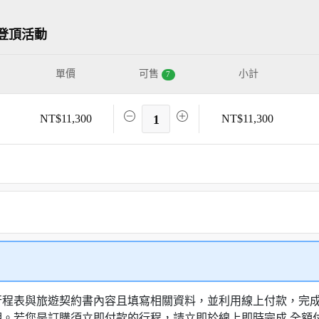
登頂活動
單價
可售
小計
7
NT$11,300
1
NT$11,300
行程表與旅遊契約書內容且填寫相關資料，並利用線上付款，完成訂
明。若您是訂購須立即付款的行程，請立即於線上即時完成 全