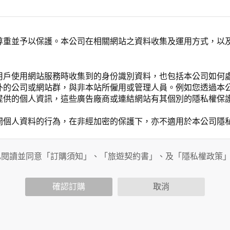
尊重並予以保護。本公司在相關網站之資料收集及運用方式，以
用戶使用網站服務時收集到的身份識別資料，也包括本公司如何
外的公司或網站群，與非本站所僱用或管理人員。例如您透過本
提供的個人資訊，這些廣告廠商或連結網站有其個別的隱私權保
開個人資料的行為，在非經加密的保護下，亦不適用於本公司隱
已閱讀並同意「訂購須知」、「旅遊契約書」、及「隱私權政策
會請您提供相關個人的資料，其範圍如下：
功能時，會保留您所提供的姓名、電子郵件地址、聯絡方式及使
括您使用連線設備的 IP 位址、使用時間、使用的瀏覽器、瀏
確認訂購
取消
。
內容進行統計與分析，分析結果之統計數據或說明文字呈現，除
網站絕不會將您的個人資料揭露予第三人或使用於蒐集目的以外