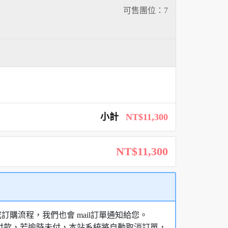
可售團位：
7
小計
NT$11,300
NT$11,300
購流程，我們也會 mail訂單通知給您。
額付款，若逾時未付，本站系統將自動取消訂單，