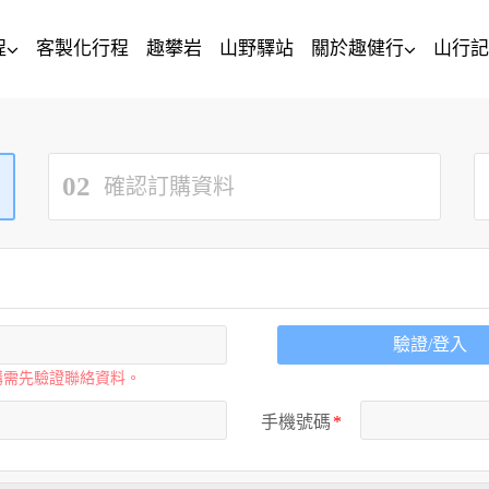
程
客製化行程
趣攀岩
山野驛站
關於趣健行
山行記
02
確認訂購資料
驗證/登入
購需先驗證聯絡資料。
手機號碼