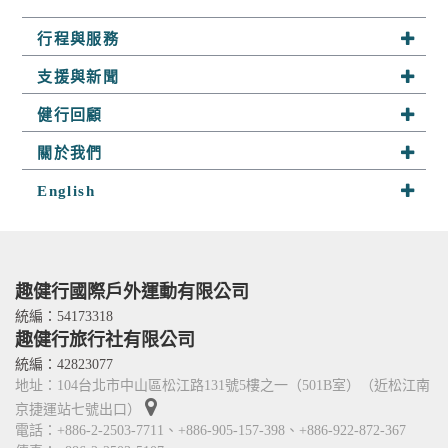
行程與服務
系列行程
支援與新聞
半自助行
最新活動
健行回顧
客製行程
山野快訊
趣健行足跡
關於我們
山野小舖
參團須知
探險相簿
關於趣健行
English
山野學堂
聯絡我們
隊員分享
我們的服務
About Us
趣攀岩
嚮導群
Services
人才招募
Contact Us
趣健行國際戶外運動有限公司
TITO card 優惠卡
統編：54173318
趣健行旅行社有限公司
合作關係
統編：42823077
地址：104台北市中山區松江路131號5樓之一（501B室）（近松江南
京捷運站七號出口）
電話：+886-2-2503-7711、+886-905-157-398、+886-922-872-367