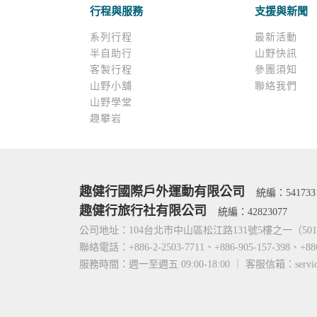
行程與服務
支援與新聞
系列行程
最新活動
半自助行
山野快訊
客製行程
參團須知
山野小舖
聯絡我們
山野學堂
趣攀岩
趣健行國際戶外運動有限公司
統編：541733
趣健行旅行社有限公司
統編：42823077
公司地址：104台北市中山區松江路131號5樓之一（5
聯絡電話：+886-2-2503-7711、+886-905-157-398、+88
服務時間：週一至週五 09:00-18:00 ｜ 客服信箱：service@ti