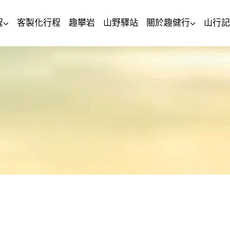
程
客製化行程
趣攀岩
山野驛站
關於趣健行
山行記