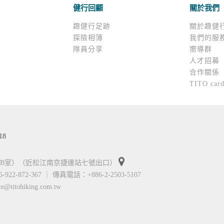
健行回顧
關於我們
趣健行足跡
關於趣健
探險相簿
我們的服
隊員分享
嚮導群
人才招募
合作關係
TITO car
18
01B室）（近松江南京捷運站七號出口）
6-922-872-367 ｜ 傳真電話：+886-2-2503-5107
tohiking.com.tw