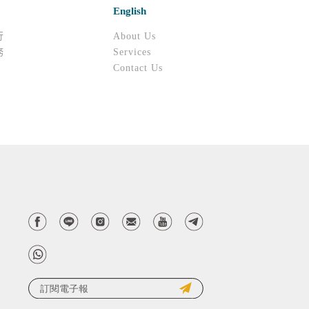
English
行
About Us
務
Services
Contact Us
d