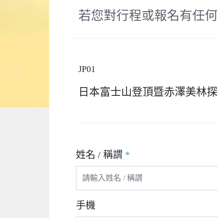
若您對行程或報名有任何
JP01
日本富士山登頂暨赤澤美林探
姓名 / 稱謂
*
手機