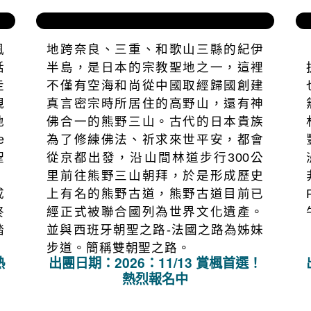
我和解的壯遊。
出團日期：2027：06/24、08/19..熱
烈報名中
國之
尋訪世界遺產聖域｜日本熊野古道健行
問
溫泉7日
風
地跨奈良、三重、和歌山三縣的紀伊
話
半島，是日本的宗教聖地之一，這裡
走
不僅有空海和尚從中國取經歸國創建
規
真言密宗時所居住的高野山，還有神
地
佛合一的熊野三山。古代的日本貴族
e
為了修練佛法、祈求來世平安，都會
聖
從京都出發，沿山間林道步行300公