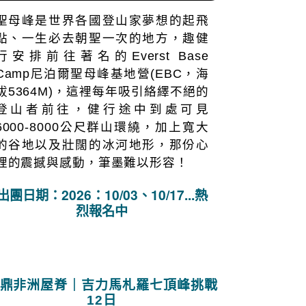
出團日期：2027：04/29 熱烈報名中
直面世界之巔震撼｜尼泊爾EBC聖母
峰基地營15日
聖母峰是世界各國登山家夢想的起飛
點、一生必去朝聖一次的地方，趣健
行安排前往著名的Everst Base
Camp尼泊爾聖母峰基地營(EBC，海
拔5364M)，這裡每年吸引絡繹不絕的
登山者前往，健行途中到處可見
6000-8000公尺群山環繞，加上寬大
的谷地以及壯闊的冰河地形，那份心
裡的震撼與感動，筆墨難以形容！