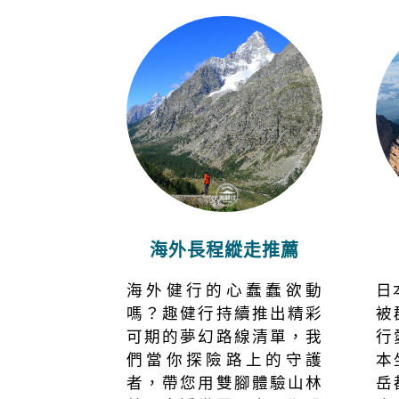
海外長程縱走推薦
海外健行的心蠢蠢欲動
日
嗎？趣健行持續推出精彩
被
可期的夢幻路線清單，我
行
們當你探險路上的守護
本
者，帶您用雙腳體驗山林
岳