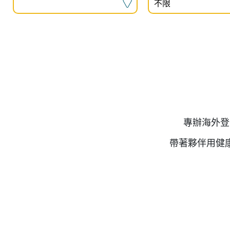
專辦海外登
帶著夥伴用健