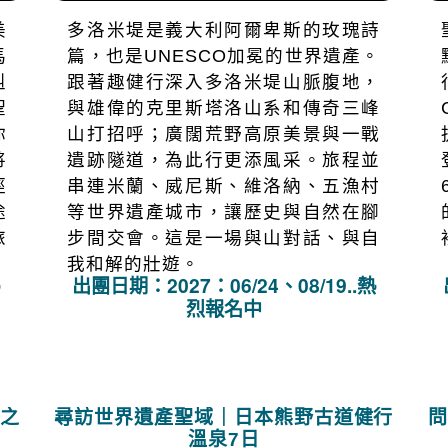
熱
出團日期：2027：07/26、09/04…熱
烈報名中
度健
探尋阿爾卑斯絕美秘境｜義大利多洛米
堤14日
美
多洛米堤是義大利阿爾卑斯的玫瑰詩
馬
篇，也是UNESCO加冕的世界遺產。
赳
跟著趣健行深入多洛米堤山脈腹地，
聖
與雄偉的克里斯塔洛山系和傳奇三峰
你
山打招呼；廣闊荒野高原美景與一戰
將
遺跡隧道，為此行更添風采。旅程並
徑
串連米蘭、威尼斯、維洛納、五漁村
途
等世界遺產城市，讓歷史與自然在腳
旅
步間交會。這是一場與山對話、與自