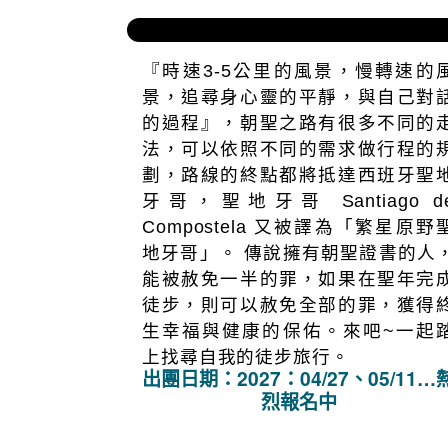
人流連忘返。
出團日期：2027：07/15、08/12 熱
烈報名中！
踏上千年靈性之路｜西班牙朝聖法
路15日
『時速3-5公里的風景，慢轉速的
景，追尋身心靈的平靜，與自己對
的過程』，朝聖之路有很多不同的
法，可以依照不同的需求做行程的
劃，路線的終點都將抵達西班牙聖
牙哥，聖地牙哥 Santiago d
Compostela 又被譯為「繁星原野