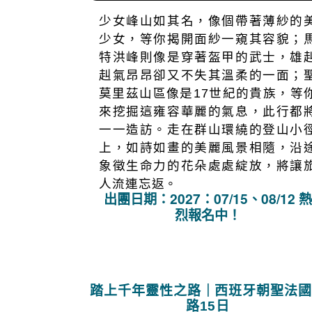
出團日期：2027：07/23、07/24…
烈報名中
擁抱上帝後花園｜瑞士阿爾卑斯深
行15日
少女峰山如其名，像個帶著薄紗的
少女，等你揭開面紗一窺其容貌；
特洪峰則像是穿著盔甲的武士，雄
赳氣昂昂卻又不失其溫柔的一面；
莫里茲山區像是17世紀的貴族，等
來挖掘這雍容華麗的氣息，此行都
一一造訪。走在群山環繞的登山小
上，如詩如畫的美麗風景相隨，沿
象徵生命力的花朵處處綻放，將讓