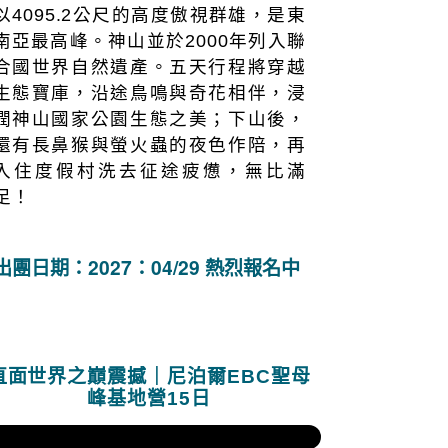
以4095.2公尺的高度傲視群雄，是東
南亞最高峰。神山並於2000年列入聯
合國世界自然遺產。五天行程將穿越
生態寶庫，沿途鳥鳴與奇花相伴，浸
潤神山國家公園生態之美；下山後，
還有長鼻猴與螢火蟲的夜色作陪，再
入住度假村洗去征途疲憊，無比滿
足！