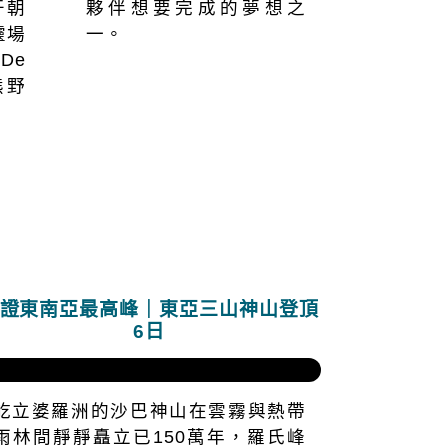
牙朝
夥伴想要完成的夢想之
靈場
一。
De
熊野
證東南亞最高峰｜東亞三山神山登頂
6日
屹立婆羅洲的沙巴神山在雲霧與熱帶
雨林間靜靜矗立已150萬年，羅氏峰