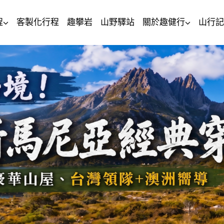
程
客製化行程
趣攀岩
山野驛站
關於趣健行
山行記