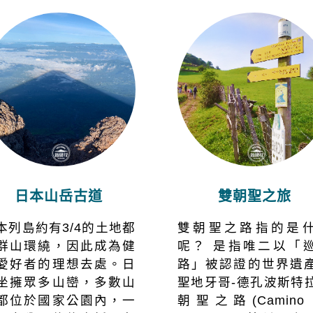
日本山岳古道
雙朝聖之旅
本列島約有3/4的土地都
雙朝聖之路指的是
群山環繞，因此成為健
呢？ 是指唯二以「
愛好者的理想去處。日
路」被認證的世界遺
坐擁眾多山巒，多數山
聖地牙哥-德孔波斯特
都位於國家公園內，一
朝聖之路(Camino 