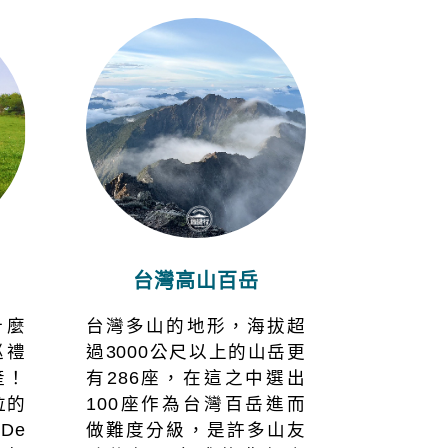
台灣高山百岳
什麼
台灣多山的地形，海拔超
巡禮
過3000公尺以上的山岳更
產！
有286座，在這之中選出
拉的
100座作為台灣百岳進而
De
做難度分級，是許多山友