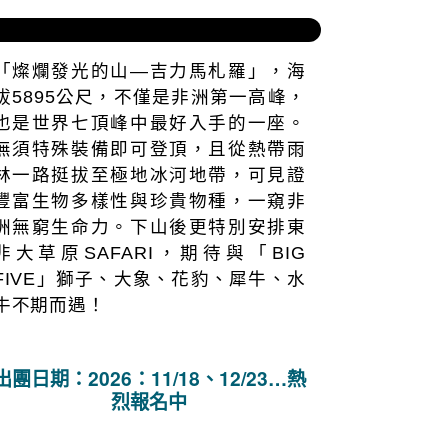
出團日期：2026：10/03、10/17...熱
烈報名中
鼎非洲屋脊｜吉力馬札羅七頂峰挑戰
12日
「燦爛發光的山—吉力馬札羅」，海
拔5895公尺，不僅是非洲第一高峰，
也是世界七頂峰中最好入手的一座。
無須特殊裝備即可登頂，且從熱帶雨
林一路挺拔至極地冰河地帶，可見證
豐富生物多樣性與珍貴物種，一窺非
洲無窮生命力。下山後更特別安排東