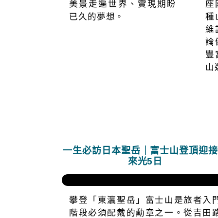
美景走遍世界、實現期盼
座
已久的夢想。
種
維
論
豐
山
一生必訪日本聖岳｜富士山登頂迎
來光5日