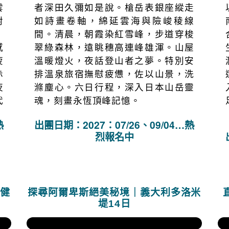
門
「站在槍岳頂峰，是登山者一生一定
路
要試一次的事。」《日本百名山》作
雲
者深田久彌如是說。槍岳表銀座縱走
對
如詩畫卷軸，綿延雲海與險峻稜線
」
間。清晨，朝霞染紅雪峰，步道穿梭
感
翠綠森林，遠眺穗高連峰雄渾。山屋
疲
溫暖燈火，夜話登山者之夢。特別安
赤
排溫泉旅宿撫慰疲憊，佐以山景，洗
夜
滌塵心。六日行程，深入日本山岳靈
代
魂，刻畫永恆頂峰記憶。