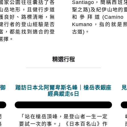
國家公園往往囊括了各
Santiago，簡稱西班
山岳地形，且健行步道
聖之路)及紀伊山地的
護良好、路標清晰，無
和參拜道(Camino 
健行者的登山經驗是否
Kumano，指的就是
富，都能找到適合的登
古道)。
選擇。
精選行程
——————————————————————
接御
踏訪日本北阿爾卑斯名峰｜槍岳表銀座
見
經典縱走6日