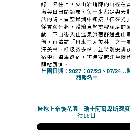
攀登「東瀛聖岳」富士山是旅者入
階段必須配戴的勳章之一。從吉田
線一路往上，火山岩鋪陳的山徑在
海與日出間鋪展，每一步都是與天
話的詩。星空燦爛中迎接「御來光
從雲海升起，體驗直擊靈魂深處的
動。下山後入住溫泉旅宿舒緩登山
憊，再造訪「日本三大美林」之一
澤美林，呼吸芬多精；並特別安排
宿中山道馬籠宿，彷彿穿越江戶時
驛站風情。