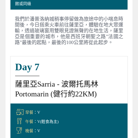
館或同級
我們於潘普洛納城稍事停留做為旅途中的小喘息時
間後，今日搭乘火車前往薩里亞，體驗在地大眾運
輸，透過玻璃窗用雙眼見證無聲的在地生活，薩里
亞是個重要的城市，他是西班牙朝聖之路”法國之
路”最後的起點，最後的100公里將從此起步。
Day 7
薩里亞Sarria - 波爾托馬林
Portomarin (健行約22KM)
早餐
：V
午餐
：V(輕食為主)
晚餐
：V