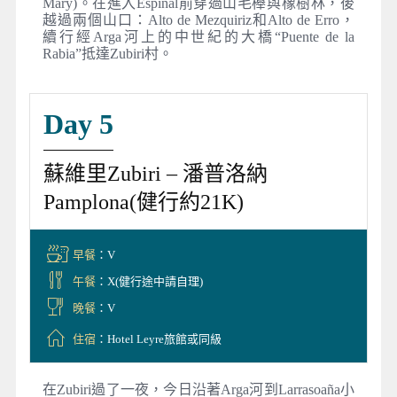
Mary)。在進入Espinal前穿過山毛櫸與橡樹林，後
越過兩個山口：Alto de Mezquiriz和Alto de Erro，
續行經Arga河上的中世紀的大橋“Puente de la
Rabia”抵達Zubiri村。
Day 5
蘇維里Zubiri – 潘普洛納
Pamplona(健行約21K)
早餐
：V
午餐
：X(健行途中請自理)
晚餐
：V
住宿
：Hotel Leyre旅館或同級
在Zubiri過了一夜，今日沿著Arga河到Larrasoaña小