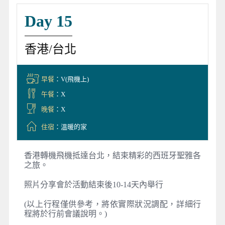
Day 15
香港/台北
早餐
：V(飛機上)
午餐
：X
晚餐
：X
住宿
：溫暖的家
香港轉機飛機抵達台北，結束精彩的西班牙聖雅各
之旅。
照片分享會於活動結束後10-14天內舉行
(以上行程僅供參考，將依實際狀況調配，詳細行
程將於行前會議說明。)