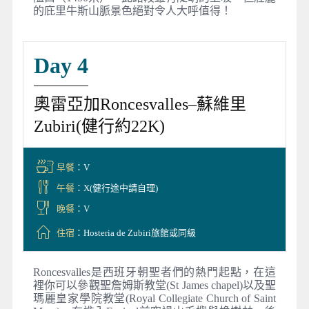
的庇里牛斯山脈景色絕對令人大呼值得！
Day 4
奧雷亞加Roncesvalles–蘇維里
Zubiri(健行約22K)
早餐
：V
午餐
：X(健行途中請自理)
晚餐
：V
住宿
：Hosteria de Zubiri旅館或同級
Roncesvalles是西班牙朝聖者們的熱門起點，在這
裡你可以參觀聖詹姆斯教堂(St James chapel)以及聖
瑪麗皇家學院教堂(Royal Collegiate Church of Saint