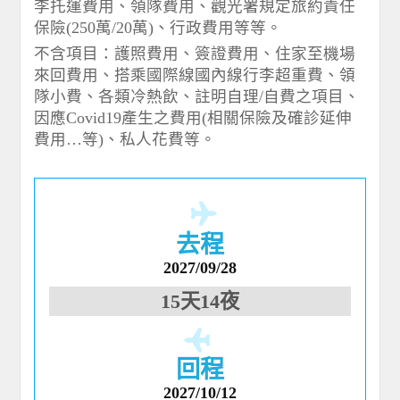
李托運費用、領隊費用、觀光署規定旅約責任
保險(250萬/20萬)、行政費用等等。
不含項目：護照費用、簽證費用、住家至機場
來回費用、搭乘國際線國內線行李超重費、領
隊小費、各類冷熱飲、註明自理/自費之項目、
因應Covid19產生之費用(相關保險及確診延伸
費用…等)、私人花費等。
去程
2027/09/28
15天14夜
回程
2027/10/12