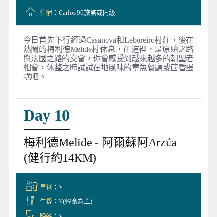
住宿
：Carlos 96旅館或同級
今日首先下行經過Casanova和Leboreiro村莊，後在
熱鬧的梅利德Melide村休息，在這裡，是原始之路
與法國之路的交會，你會感受到越來越多的朝聖者
相會，休整之時試試在地風味的章魚餐廳或茴香蛋
糕吧。
Day 10
梅利德Melide - 阿爾蘇阿Arzúa
(健行約14KM)
早餐
：V
午餐
：V(輕食為主)
晚餐
：V