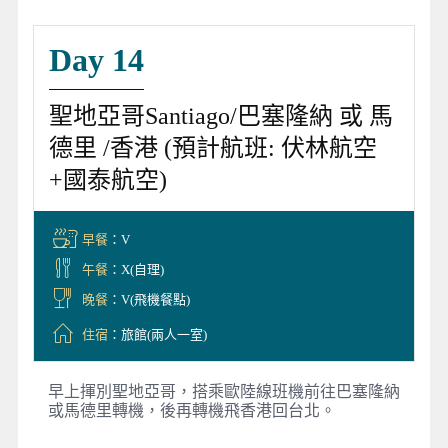
Day 14
聖地亞哥Santiago/巴塞隆納 或 馬
德里 /香港 (預計航班: 伏林航空
+國泰航空)
早餐
：V
午餐
：X(自理)
晚餐
：V(飛機餐點)
住宿
：旅館(兩人一室)
早上揮別聖地亞哥，搭乘歐陸線班機前往巴塞隆納
或馬德里轉機，後再轉機飛香港回台北。