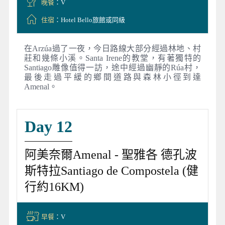
晚餐
：V
住宿
：Hotel Bello旅館或同級
在Arzúa過了一夜，今日路線大部分經過林地、村
莊和幾條小溪。Santa Irene的教堂，有著獨特的
Santiago雕像值得一訪，途中經過幽靜的Rúa村，
最後走過平緩的鄉間道路與森林小徑到達
Amenal。
Day 12
阿美奈爾Amenal - 聖雅各 德孔波
斯特拉Santiago de Compostela (健
行約16KM)
早餐
：V