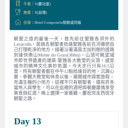
午餐
：V(慶功宴)
晚餐
：X(自理)
住宿
：Hotel Compostela旅館或同級
朝聖之旅的最後一天，首先前往聖雅各郊外的
Lavacolla，是過去朝聖者抵達聖雅各前在河邊把自
己打理乾淨的地方。接著沿著滿是尤加利樹的道路
到達快樂山Monte do Gozo(368m)，山頂可眺望城
市即世界遺產的建築-聖雅各大教堂的尖頂，感受
城市的精神文化美妙氛圍。今天步行只有16.5公
里，所有朝聖者都在中午12點抵達目的地，沉澱心
靈、參觀大教堂和休息以後，展開城市探索旅程，
充滿生機的小地方，這裡不只有朝聖者，還有許多
當地人與學生，可以在這裡的酒吧與餐廳盡情享受
美食與紅酒！晚上選擇一家餐廳，慶祝完走西班牙
朝聖之路。
Day 13