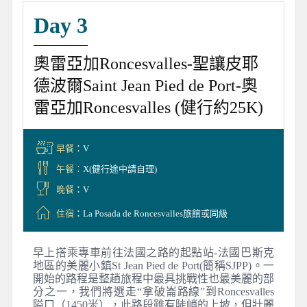
Day 3
奧雷亞加Roncesvalles-聖讓皮耶
德波爾Saint Jean Pied de Port-奧
雷亞加Roncesvalles (健行約25K)
早餐
：V
午餐
：X(健行途中請自理)
晚餐
：V
住宿
：La Posada de Roncesvalles旅館或同級
早上搭乘專車前往法國之路的起點站-法國巴斯克
地區的美麗小鎮St Jean Pied de Port(簡稱SJPP)。一
開始的路程是整趟旅程中最具挑戰性也最美麗的部
分之一，我們將選走“拿破崙路線”到Roncesvalles
隘口（1450米），此路段雖有陡峭的上坡，但壯麗