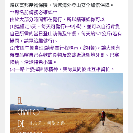
贈送富邦產物保險，讓您海外登山安全加倍保障。
**報名前請務必確認**
由於大部分時間都在健行，所以請確認你可以
(1)
連續走5天、每天可健行6~9小時，並可以自行背負
自己所需的當日登山裝備及午餐，每天約5-7公斤(若有
疑問，請電洽趣健行)。
(2)市區午餐自理(請參閱行程標示，約4餐)，讓大夥有
時間品嚐自己喜歡的食物及悠哉逛逛聖地牙哥、巴塞
隆納、沿途特色小鎮。
(3)一路上發揮團隊精神，與隊員間彼此互相幫忙。