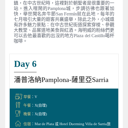
鎮，在中古世紀時，這裡對於朝聖者是很重要的一
站。進入喧鬧的Pamplona城，步調彷彿也跟著加
快，舉世聞名奔牛節San Fermín就在此地，每年的
七月吸引大量的遊客共襄盛舉，除此之外，小城還
有許多魅力景點：在中古世紀街道探索穿梭、參觀
大教堂、品嘗道地美食與紅酒。海明威的粉絲們更
可以去他最喜歡的出沒的地方Plaza del Castillo喝杯
咖啡。
Day 6
潘普洛納Pamplona-薩里亞Sarria
早餐
：V
午餐
：X(自理)
晚餐
：X(自理)
住宿
：Mar de Plata 或 Hotel Duerming Villa de Sarria旅