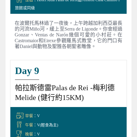
旅館或同級
在波爾托馬林過了一夜後，上午跨越加利西亞最長
的河流Miño河，緩上至Serra de Ligonde。你會經過
Gonzar、Ventas de Narón幾個可愛的小村莊。在
Castromaior和Eirexe參觀羅馬式教堂，它的門口有
著Daniel與動物及聖雅各朝聖者雕像。
Day 9
帕拉斯德雷Palas de Rei -梅利德
Melide (健行約15KM)
早餐
：V
午餐
：V(輕食為主)
晚餐
：V