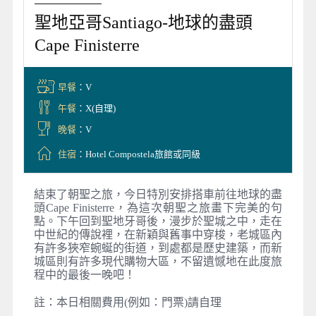
聖地亞哥Santiago-地球的盡頭
Cape Finisterre
早餐
：V
午餐
：X(自理)
晚餐
：V
住宿
：Hotel Compostela旅館或同級
結束了朝聖之旅，今日特別安排搭車前往地球的盡
頭Cape Finisterre，為這次朝聖之旅畫下完美的句
點。下午回到聖地牙哥後，漫步於聖城之中，走在
中世紀的傳說裡，在新穎與舊事中穿梭，老城區內
有許多狹窄蜿蜒的街道，到處都是歷史建築，而新
城區則有許多現代購物大區，不留遺憾地在此度旅
程中的最後一晚吧！
註：本日相關費用(例如：門票)請自理