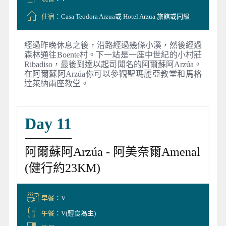
住宿
：Casa Teodora Arzua或 Hotel Arzua 旅館或同級
經過昨晚休息之後，沿路經過幾條小溪，然後經過
森林通往Boente村。下一站是一座中世紀的小村莊
Ribadiso，最後到達以起司聞名的阿爾蘇阿Arzúa。
在阿爾蘇阿Arzúa你可以參觀聖瑪麗亞教堂和馬格
達萊納兩座教堂。
Day 11
阿爾蘇阿Arzúa - 阿美奈爾Amenal
(健行約23KM)
早餐
：V
午餐
：V(輕食為主)