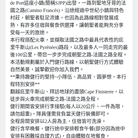
de Port這座小鎮(簡稱SJPP)出發，一路到聖地牙哥的法
國之路(Camino Francés)，沿途經過中世紀小鎮與特色
村莊，朝聖者駐足流連，也因為此路線相對發展成
熟，有許多住宿與餐食供選擇，讓朝聖者能夠充分享
受每一天的旅途。
本行程搭配火車，並擷取法國之路中最具代表性的庇
里牛斯山(Les Pyrénées)路段，以及最多人一同走完的最
後100公里，帶您一步步完成朝聖之路-法國之路全程。
本活動規劃屬於入門健行路線，以朝聖健行方式體驗
自然美景，誠摯歡迎你加入我們。
**秉持趣健行的堅持~小隊伍、高品質、圓夢想，本行
程特別安排**
翻越庇里牛斯山、拜訪地球的盡頭Cape Finisterre，以
徒步與火車完成朝聖之路-法國之路全程。
健行期間皆安排行李接駁(每人以20公斤、一件為限，
請勿超重)，隊員僅需背負當天健行裝備即可。
全程房間安排以2人房為主，住宿皆可洗澡。
健行含早晚餐，健行途中安排輕食午餐(部分因為途中
安排有困難採自理方式)，自由體驗在地餐食。