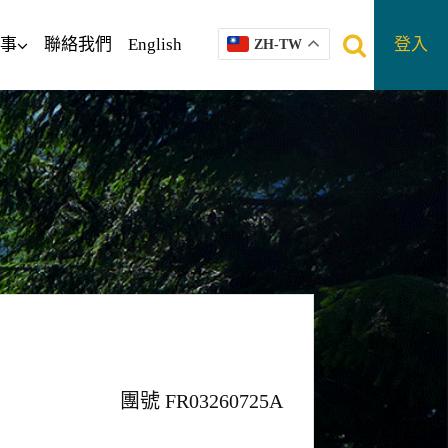
事
聯絡我們
English
登入
ZH-TW
團號 FR03260725A