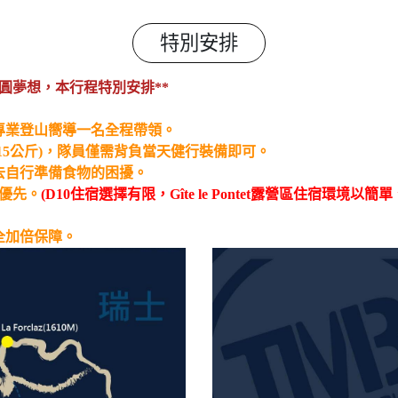
特別安排
圓夢想，本行程特別安排**
國專業登山嚮導一名全程帶領。
人15公斤)，隊員僅需背負當天健行裝備即可。
免去自行準備食物的困擾。
房優先。
(D10住宿選擇有限，Gîte le Pontet露營區住宿環
全加倍保障。