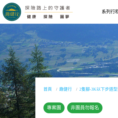
系列行
首頁
趣健行
2隻腳-3K以下步道
專案團
非團員勿報名