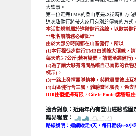
大盛事。
第一位走完TMB的登山家是以逆時針方向完成
這次趣健行將帶大家用有別於傳統的方式
本活動規劃屬於進階健行路線，以歐美健
**報名前請務必確認**
由於大部分時間都在山區健行，所以
(1)本行程徒步健行TMB白朗峰大環線
每天約5-7公斤(若有疑問，請電洽趣健行)
(2)為了讓大夥有時間品嚐自己喜歡的食物及
標示)。
(3)一路上發揮團隊精神，與隊員間彼此互
(4)
山
區健行含三餐，體驗當地餐食，免去
D10住宿選擇有限，Gîte le Pont
適合對象：近兩年內有登山經驗或固
難易程度：
路線說明：連續縱走9天，每日輕裝6~8小