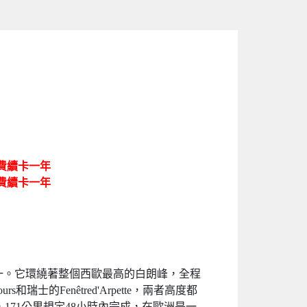
供免費續卡一年
供免費續卡一年
路線之一。它環繞著整個西歐最高的白朗峰，全程
瑞士的Fenêtred'Arpette，兩者高度都
171公里規定48小時內完成，在歐洲是一