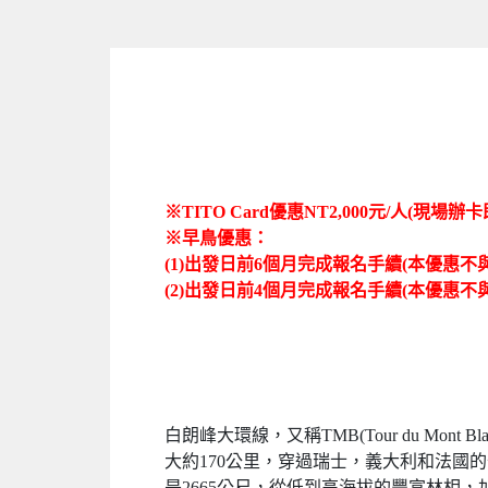
※TITO Card優惠NT2,000元/人(現場辦
※早鳥優惠：
(1)出發日前6個月完成報名手續
(本優惠不與T
(2)出發日前4個月完成報名手續
(本優惠不與T
白朗峰大環線，又稱TMB(Tour du M
大約170公里，穿過瑞士，義大利和法國的部分地區，
是2665公尺，從低到高海拔的豐富林相