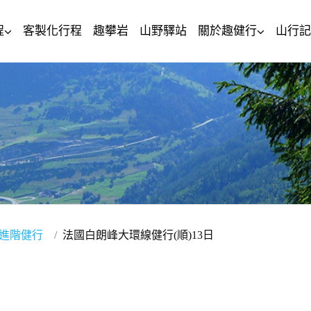
程
客製化行程
趣攀岩
山野驛站
關於趣健行
山行記
型進階健行
法國白朗峰大環線健行(順)13日