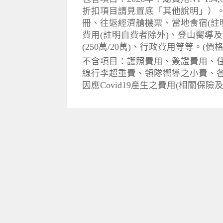
折扣項目請見置底「其他說明」）
冊、往返經濟艙機票、當地食宿(註
費用(註明自費者除外)、登山嚮導
(250萬/20萬)、行政費用等等。(價
不含項目：護照費用、簽證費用、
線行李超重費、領隊嚮導之小費、各
因應Covid19產生之費用(相關保