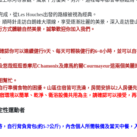
，從Les Houches出發的路線被視為經典。
，順時針走訪白朗峰大環線，享受逐漸壯麗的美景，深入走訪登
行方式體驗自然美景，誠摯歡迎你加入我們。
，請確認你可以連續健行9天、每天可輕裝健行約6~8小時，並可
。
悠哉逛逛香摩尼Chamonix及庫馬約爾Courmayeur這兩個
相幫忙。
自行準備食物的困擾。
山區住宿皆可洗澡，房間安排以2人房優
et露營區住宿環境以簡單、乾淨、衛浴設備共用為主，請確認可以接受，
定性運動者
時，自行背負背包(約5-7公斤)，內含個人所需裝備及當天中餐