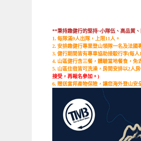
**秉持趣健行的堅持~小隊伍、高品質、
1. 每隊滿9人出隊，上限11人。
2. 安排趣健行專業登山領隊一名及法
3. 健行期間皆有專車協助接駁行李(每
4. 山區健行含三餐，體驗當地餐食，
5. 山區住宿皆可洗澡，房間安排以2人
接受，再報名參加。)
6. 贈送富邦產物保險，讓您海外登山安