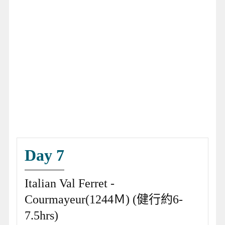
Day 7
Italian Val Ferret -
Courmayeur(1244Ｍ) (健行約6-
7.5hrs)