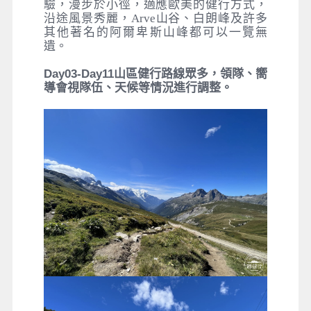
驗，漫步於小徑，適應歐美的健行方式，
沿途風景秀麗，Arve山谷、白朗峰及許多
其他著名的阿爾卑斯山峰都可以一覽無
遺。
Day03-Day11
山區健行路線眾多，領隊、嚮
導會視隊伍、天候等情況進行調整。