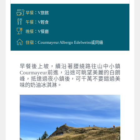
早餐
：V旅館
午餐
：V輕食
晚餐
：V餐廳
住宿
：Courmayeur Albergo Edelweiss或同級
早餐後上坡，續沿著腰繞路往山中小鎮
Courmayeur前進，沿途可眺望美麗的白朗
峰，抵達過夜小鎮後，可千萬不要錯過美
味的奶油冰淇淋。