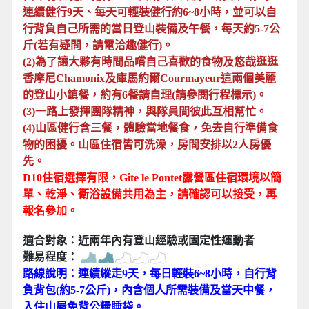
連續健行9天、每天可輕裝健行約6~8小時，並可以自
行背負自己所需的當日登山裝備及午餐，每天約5-7公
斤(若有疑問，請電洽趣健行)。
(2)為了讓大夥有時間品嚐自己喜歡的食物及悠哉逛逛
香摩尼Chamonix及庫馬約爾Courmayeur這兩個美麗
的登山小鎮餐，約有6餐請自理(請參閱行程標示)。
(3)一路上發揮團隊精神，與隊員間彼此互相幫忙。
(4)
山
區健行含三餐，體驗當地餐食，免去自行準備食
物的困擾。
山區住宿皆可洗澡，房間安排以2人房優
先。
D10住宿選擇有限，Gîte le Pontet露營區住宿環境以簡
單、乾淨、衛浴設備共用為主，請確認可以接受，再
報名參加。
適合對象：近兩年內有登山經驗或固定性運動者
難易程度：
路線說明：連續縱走9天，每日輕裝6~8小時，自行背
負背包(約5-7公斤)，內含個人所需裝備及當天中餐，
入住山屋免背公糧睡袋。