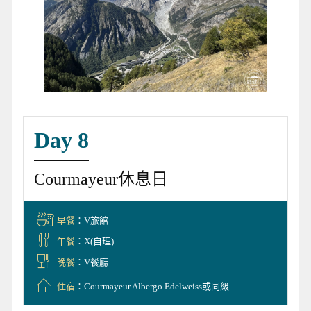
Day 8
Courmayeur休息日
早餐
：V旅館
午餐
：X(自理)
晚餐
：V餐廳
住宿
：Courmayeur Albergo Edelweiss或同級