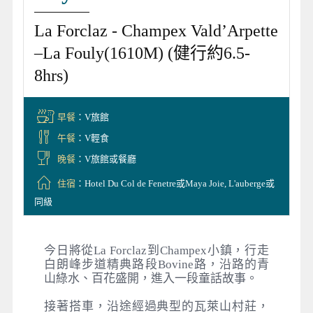
La Forclaz - Champex Vald’Arpette
–La Fouly(1610M) (健行約6.5-
8hrs)
早餐
：V旅館
午餐
：V輕食
晚餐
：V旅館或餐廳
住宿
：Hotel Du Col de Fenetre或Maya Joie, L'auberge或
同級
今日將從La Forclaz到Champex小鎮，行走
白朗峰步道精典路段Bovine路，沿路的青
山綠水、百花盛開，進入一段童話故事。
接著搭車，沿途經過典型的瓦萊山村莊，