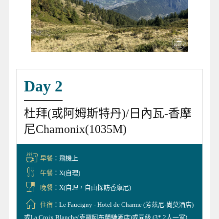
Day 2
杜拜(或阿姆斯特丹)/日內瓦-香摩
尼Chamonix(1035M)
早餐
：飛機上
午餐
：X(自理)
晚餐
：X(自理，自由探訪香摩尼)
住宿
：Le Faucigny - Hotel de Charme (芳茲尼-尚莫酒店)
或La Croix Blanche(克羅阿布蘭馳酒店)或同級 (3*,2人一室)