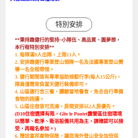
特別安排
**秉持趣健行的堅持~小隊伍、高品質、圓夢想，
本行程特別安排**
1. 每隊滿9人出隊，上限11人。
2. 安排趣健行專業登山領隊一名及法國專業登山嚮
導一名全程帶領。
3. 健行期間皆有專車協助接駁行李(每人15公斤)，
隊員僅需背負當天健行裝備即可。
4. 山區健行含三餐，體驗當地餐食，免去自行準備
食物的困擾。
5. 山區住宿皆可洗澡，房間安排以2人房優先。
(D10住宿選擇有限，Gîte le Pontet露營區住宿環境
以簡單、乾淨、衛浴設備共用為主，請確認可以接
受，再報名參加。)
6. 贈送富邦產物保險，讓您海外登山安全加倍保