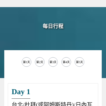
每日行程
第1天
第2天
第3天
第4天
第5天
第6天
第
Day 1
台北/杜拜(或阿姆斯特丹)/日內瓦