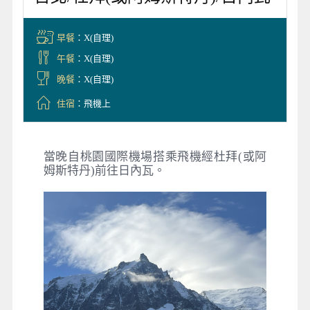
早餐
：X(自理)
午餐
：X(自理)
晚餐
：X(自理)
住宿
：飛機上
當晚自桃園國際機場搭乘飛機經杜拜(或阿
姆斯特丹)前往日內瓦。