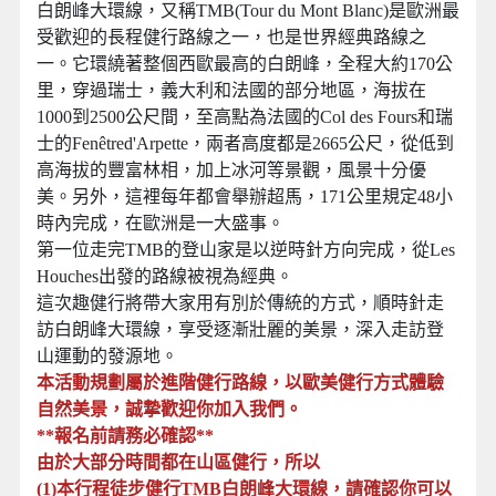
白朗峰大環線，又稱TMB(Tour du Mont Blanc)是歐洲最
受歡迎的長程健行路線之一，也是世界經典路線之
一。它環繞著整個西歐最高的白朗峰，全程大約170公
里，穿過瑞士，義大利和法國的部分地區，海拔在
1000到2500公尺間，至高點為法國的Col des Fours和瑞
士的Fenêtred'Arpette，兩者高度都是2665公尺，從低到
高海拔的豐富林相，加上冰河等景觀，風景十分優
美。另外，這裡每年都會舉辦超馬，171公里規定48小
時內完成，在歐洲是一大盛事。
第一位走完TMB的登山家是以逆時針方向完成，從Les
Houches出發的路線被視為經典。
這次趣健行將帶大家用有別於傳統的方式，順時針走
訪白朗峰大環線，享受逐漸壯麗的美景，深入走訪登
山運動的發源地。
本活動規劃屬於進階健行路線，以歐美健行方式體驗
自然美景，誠摯歡迎你加入我們。
**報名前請務必確認**
由於大部分時間都在山區健行，所以
(1)本行程徒步健行TMB白朗峰大環線，請確認你可以