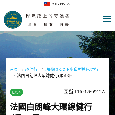
ZH-TW
首頁
趣健行
2隻腳-3K以下步道型進階健行
法國白朗峰大環線健行(順)13日
團號 FR03260912A
已成團
法國白朗峰大環線健行