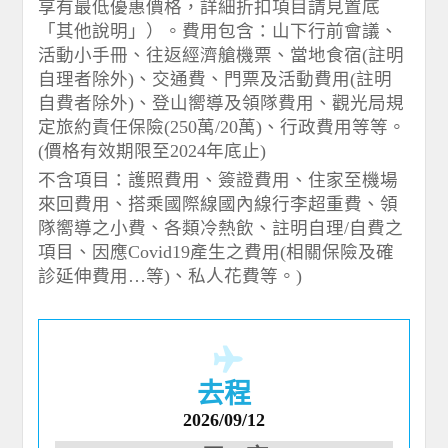
享有最低優惠價格，詳細折扣項目請見置底
「其他說明」）。費用包含：山下行前會議、
活動小手冊、往返經濟艙機票、當地食宿(註明
自理者除外)、交通費、門票及活動費用(註明
自費者除外)、登山嚮導及領隊費用、觀光局規
定旅約責任保險(250萬/20萬)、行政費用等等。
(價格有效期限至2024年底止)
不含項目：護照費用、簽證費用、住家至機場
來回費用、搭乘國際線國內線行李超重費、領
隊嚮導之小費、各類冷熱飲、註明自理/自費之
項目、因應Covid19產生之費用(相關保險及確
診延伸費用…等)、私人花費等。)
去程
2026/09/12