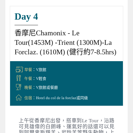
Day 4
香摩尼Chamonix - Le
Tour(1453M) -Trient (1300M)-La
Forclaz. (1610M) (健行約7-8.5hrs)
早餐
：V旅館
午餐
：V輕食
晚餐
：V旅館或餐廳
住宿
：Hotel du col de la forclaz或同級
上午從香摩尼出發，搭車到Le Tour，沿路
可見雄偉的白朗峰、運氣好的話還可以見
到阿爾卑斯羱羊、岩羚羊等野生動物，上