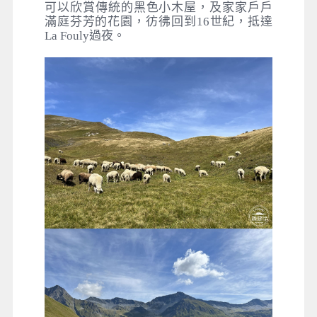
可以欣賞傳統的黑色小木屋，及家家戶戶
滿庭芬芳的花園，彷彿回到16世紀，抵達
La Fouly過夜。