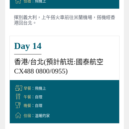
住宿
：飛機上
揮別義大利，上午搭火車前往米蘭機場，搭機經香
港回台北。
Day 14
香港/台北(預計航班:國泰航空
CX488 0800/0955)
早餐
：飛機上
午餐
：自理
晚餐
：自理
住宿
：溫暖的家