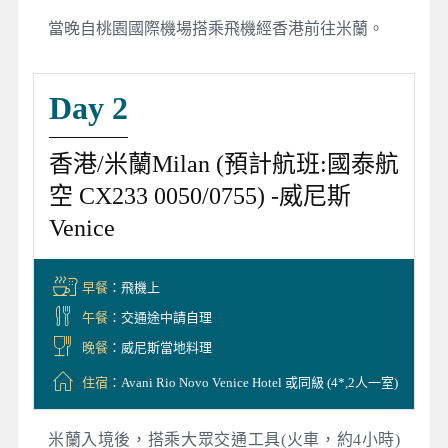
當晚自桃園國際機場搭乘飛機經香港前往米蘭。
Day 2
香港/米蘭Milan (預計航班:國泰航
空 CX233 0050/0755) -威尼斯
Venice
早餐
：飛機上
午餐
：交通途中請自理
晚餐
：威尼斯當地料理
住宿
：Avani Rio Novo Venice Hotel 或同級 (4*,2人一室)
米蘭入境後，搭乘大眾交通工具(火車，約4小時)