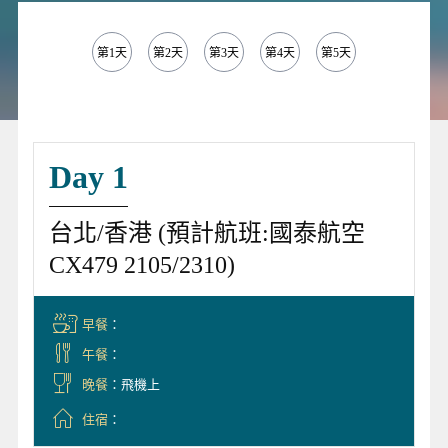
第1天
第2天
第3天
第4天
第5天
第6天
第
Day 1
台北/香港 (預計航班:國泰航空
CX479 2105/2310)
早餐
：
午餐
：
晚餐
：飛機上
住宿
：