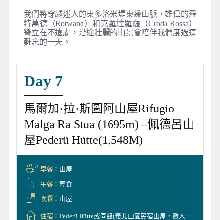
我們將穿越迷人的東多洛米堤東邊山脈，雄偉的羅
特萬德（Rotwand）和克羅達羅薩（Croda Rossa）
聳立在不遠處，沿途壯麗的山景會陪伴我們度過這
難忘的一天。
Day 7
馬爾加·拉·斯圖阿山屋Rifugio
Malga Ra Stua (1695m) –佩德呂山
屋Pederü Hütte(1,548M)
早餐
：山屋
午餐
：輕食
晚餐
：山屋
住宿
：Pederü Hütte或同級(義北山區民宿山屋，數人一