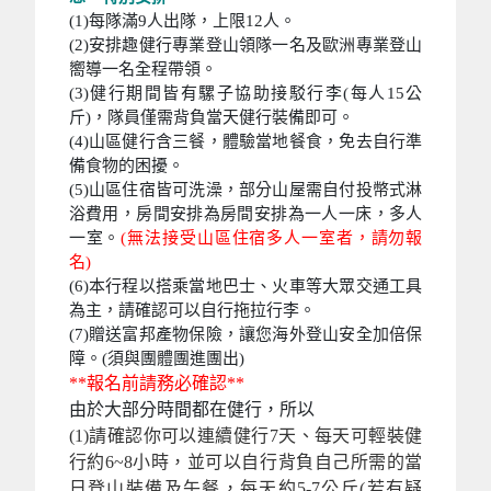
(1)每隊滿9人出隊，上限12人。
(2)安排趣健行專業登山領隊一名及歐洲專業登山
嚮導一名全程帶領。
(3)健行期間皆有騾子協助接駁行李(每人15公
斤)，隊員僅需背負當天健行裝備即可。
(4)山區健行含三餐，體驗當地餐食，免去自行準
備食物的困擾。
(5)山區住宿皆可洗澡，部分山屋需自付投幣式淋
浴費用，房間安排為房間安排為一人一床，多人
一室。
(無法接受山區住宿多人一室者，請勿報
名)
(6)本行程以搭乘當地巴士、火車等大眾交通工具
為主，請確認可以自行拖拉行李。
(7)贈送富邦產物保險，讓您海外登山安全加倍保
障。(須與團體團進團出)
**報名前請務必確認**
由於大部分時間都在健行，所以
(1)請確認你可以連續健行7天、每天可輕裝健
行約6~8小時，並可以自行背負自己所需的當
日登山裝備及午餐，每天約5-7公斤(若有疑