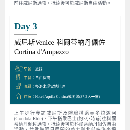
前往威尼斯過夜，抵達後可於威尼斯自由活動。
Day 3
威尼斯Venice-科爾蒂納丹佩佐
Cortina d'Ampezzo
早餐
：旅館
午餐
：自由探訪
晚餐
：多洛米堤當地料理
住宿
：Hotel Aquila Cortina或同級(3*,2人一室)
上午步行參訪威尼斯及體驗搭乘貢多拉遊河
(Gondola Ride)，下午搭乘巴士(約3小時)前往科爾
蒂納丹佩佐過夜，抵達後可於科爾蒂納丹佩佐自由
活動，並準備明日展開的義大利北部多洛米堤