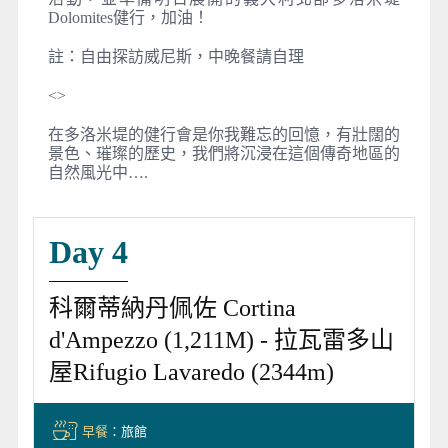
Dolomites健行，加油！
註：自由探訪威尼斯，中晚餐請自理
<
>
在多洛米堤的健行會是你我難忘的回憶，有壯闊的
景色、璀璨的歷史，我們將沉浸在這個傳奇地區的
自然風光中….
Day 4
科爾蒂納丹佩佐 Cortina
d'Ampezzo (1,211M) - 拉瓦雷多山
屋Rifugio Lavaredo (2344m)
早餐
：旅館