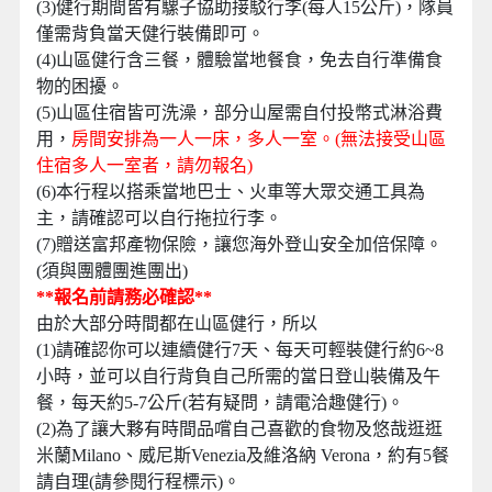
(3)
健行期間皆有騾子協助接駁行李(每人15公斤)，隊員
僅需背負當天健行裝備即可。
(4)
山區健行含三餐，體驗當地餐食，免去自行準備食
物的困擾。
(5
)
山區住宿皆可洗澡，部分山屋需自付投幣式淋浴費
用，
房間安排為一人一床，多人一室。(無法接受山區
住宿多人一室者，請勿報名)
(6
)
本行程以搭乘當地巴士、火車等大眾交通工具為
主，請確認可以自行拖拉行李。
(7
)
贈送富邦產物保險，讓您海外登山安全加倍保障。
(須與團體團進團出)
**報名前請務必確認**
由於大部分時間都在山區健行，所以
(1)請確認你可以連續健行7天、每天可輕裝健行約6~8
小時，並可以自行背負自己所需的當日登山裝備及午
餐，每天約5-7公斤(若有疑問，請電洽趣健行)。
(2)為了讓大夥有時間品嚐自己喜歡的食物及悠哉逛逛
米蘭Milano、威尼斯Venezia及維洛納 Verona，約有5餐
請自理(請參閱行程標示)。