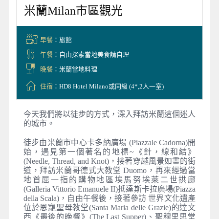
米蘭Milan市區觀光
早餐
：旅館
午餐
：自由探索當地美食請自理
晚餐
：米蘭當地料理
住宿
：HD8 Hotel Milano或同級 (4*,2人一室)
今天我們將以徒步的方式，深入拜訪米蘭這個迷人
的城市。
徒步由米蘭市中心卡多納廣場 (Piazzale Cadorna)開
始，遇見第一個著名的地標~《針，線和結》
(Needle, Thread, and Knot)，接著穿越風景如畫的街
道，拜訪米蘭哥德式大教堂 Duomo，再來經過當
地首屈一指的購物地區埃馬努埃萊二世拱廊
(Galleria Vittorio Emanuele II)抵達斯卡拉廣場(Piazza
della Scala)，自由午餐後，接著參訪 世界文化遺產
位於恩寵聖母教堂(Santa Maria delle Grazie)的達文
西《最後的晚餐》(The Last Supper)、聖穆里思堂