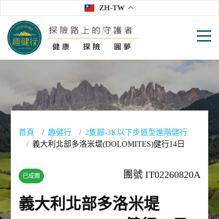
ZH-TW
首頁
趣健行
2隻腳-3K以下步道型進階健行
義大利北部多洛米堤(DOLOMITES)健行14日
團號 IT02260820A
已成團
義大利北部多洛米堤