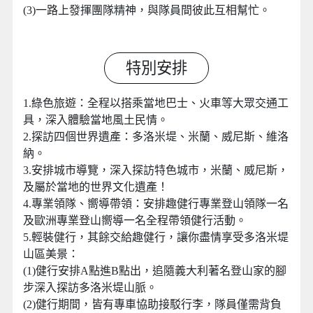
(3)一路上發揮團隊精神，與隊員間彼此互相幫忙。
特別安排
1.綠色旅遊：全程以搭乘當地巴士、火車等大眾交通工
具，深入體驗當地風土民情。
2.探訪四個世界遺產：多洛米堤、米蘭、威尼斯、維洛
納。
3.安排城市導覽，深入探訪特色城市，米蘭、威尼斯，
及屬於當地的世界文化遺產！
4.專業領隊、嚮導帶領：安排趣健行專業登山領隊一名
及歐洲專業登山嚮導一名全程帶領健行活動。
5.輕裝健行，其餘交給趣健行，讓你盡情享受多洛米堤
山區美景：
(1)健行安排A點進B點出，追隨義大利著名登山家的腳
步深入探訪多洛米堤山脈。
(2)健行期間，皆有專車協助接駁行李，隊員僅需背負