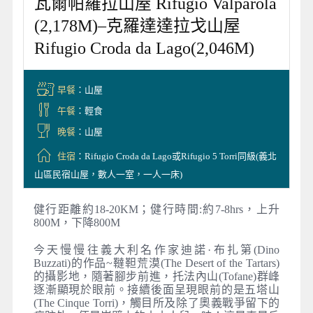
瓦爾帕羅拉山屋 Rifugio Valparola
(2,178M)–克羅達達拉戈山屋
Rifugio Croda da Lago(2,046M)
早餐
：山屋
午餐
：輕食
晚餐
：山屋
住宿
：Rifugio Croda da Lago或Rifugio 5 Torri同級(義北
山區民宿山屋，數人一室，一人一床)
健行距離約18-20KM；健行時間:約7-8hrs，上升
800M，下降800M
今天慢慢往義大利名作家迪諾·布扎第(Dino
Buzzati)的作品~韃靼荒漠(The Desert of the Tartars)
的攝影地，隨著腳步前進，托法內山(Tofane)群峰
逐漸顯現於眼前。接續後面呈現眼前的是五塔山
(The Cinque Torri)，觸目所及除了奧義戰爭留下的