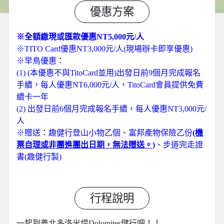
優惠方案
※全額繳現或匯款優惠NT5,000元/人
※TITO Card優惠NT3,000元/人(現場辦卡即享優惠)
※早鳥優惠：
(1) (本優惠不與TitoCard並用)出發日前9個月完成報名
手續，每人優惠NT6,000元/人，TitoCard會員提供免費
續卡一年
(2) 出發日前6個月完成報名手續，每人優惠NT3,000元/
人
※贈送：趣健行登山小物乙個、富邦產物保險乙份
(機
票自理或非團進團出日期，無法贈送。)
、步道完走證
書(趣健行製)
行程說明
一起到義北多洛米堤Dolomites健行吧！！