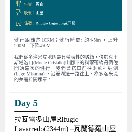
午餐
：輕食
晚餐
：山屋
住宿
：Rifugio Lagazuoi或同級
健行距離約10KM；健行時間: 約4-5hrs，上升
500M，下降450M
我們從多洛米堤地區最具帶表性的城鎮，位於克里
斯塔洛山(Monte Cristallo)山腳下的科爾蒂納丹佩佐
開始這次的健行，我們會搭車前往米蘇裡納湖
(Lago Misurina) ，沿著湖邊一路往上，為多洛米堤
的美麗拉開序章。
Day 5
拉瓦雷多山屋Rifugio
Lavarredo(2344m) –瓦蘭德羅山屋