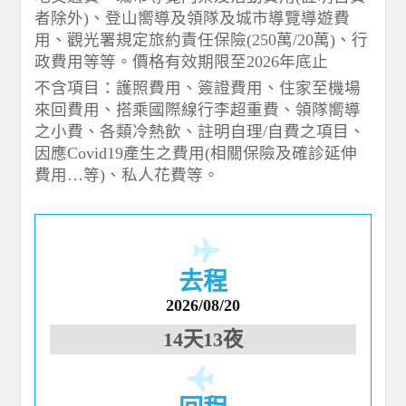
者除外)、登山嚮導及領隊及城市導覽導遊費
用、觀光署規定旅約責任保險(250萬/20萬)、行
政費用等等。價格有效期限至2026年底止
不含項目：護照費用、簽證費用、住家至機場
來回費用、搭乘國際線行李超重費、領隊嚮導
之小費、各類冷熱飲、註明自理/自費之項目、
因應Covid19產生之費用(相關保險及確診延伸
費用…等)、私人花費等。
去程
2026/08/20
14天13夜