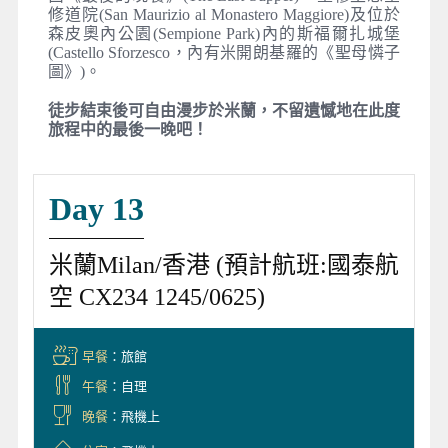
修道院(San Maurizio al Monastero Maggiore)及位於
森皮奧內公園(Sempione Park)內的斯福爾扎城堡
(Castello Sforzesco，內有米開朗基羅的《聖母憐子
圖》)。
徒步結束後可自由漫步於米蘭，不留遺憾地在此度
旅程中的最後一晚吧！
Day 13
米蘭Milan/香港 (預計航班:國泰航
空 CX234 1245/0625)
早餐
：旅館
午餐
：自理
晚餐
：飛機上