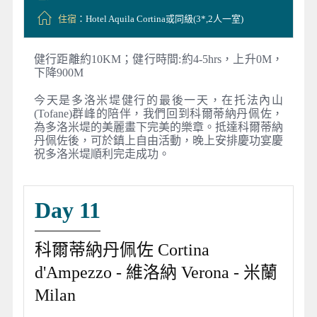
住宿
：Hotel Aquila Cortina或同級(3*,2人一室)
健行距離約10KM；健行時間:約4-5hrs，上升0M，
下降900M
今天是多洛米堤健行的最後一天，在托法內山
(Tofane)群峰的陪伴，我們回到科爾蒂納丹佩佐，
為多洛米堤的美麗畫下完美的樂章。抵達科爾蒂納
丹佩佐後，可於鎮上自由活動，晚上安排慶功宴慶
祝多洛米堤順利完走成功。
Day 11
科爾蒂納丹佩佐 Cortina
d'Ampezzo - 維洛納 Verona - 米蘭
Milan