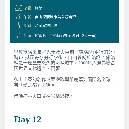
早餐
：旅館
午餐
：自由探索城市美食請自理
晚餐
：米蘭當地料理
住宿
：HD8 Hotel Milano或同級 (4*,2人一室)
早餐後搭乘長程巴士及火車前往維洛納(車行約5小
時)，抵達寄存好行李後，自由參訪維洛納。維洛
納是一座歷史悠久的河畔城市，2000年入選為聯合
國世界文化遺產，因著
莎士比亞的名作《羅密歐與茱麗葉》而聞名全球，
有「愛之都」之稱。
傍晚搭乘火車前往米蘭過夜。
Day 12