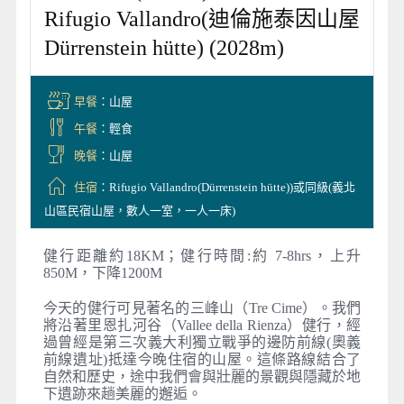
Rifugio Vallandro(迪倫施泰因山屋
Dürrenstein hütte) (2028m)
早餐
：山屋
午餐
：輕食
晚餐
：山屋
住宿
：Rifugio Vallandro(Dürrenstein hütte))或同級(義北
山區民宿山屋，數人一室，一人一床)
健行距離約18KM；健行時間:約 7-8hrs，上升
850M，下降1200M
今天的健行可見著名的三峰山（Tre Cime）。我們
將沿著里恩扎河谷（Vallee della Rienza）健行，經
過曾經是第三次義大利獨立戰爭的邊防前線(奧義
前線遺址)抵達今晚住宿的山屋。這條路線結合了
自然和歷史，途中我們會與壯麗的景觀與隱藏於地
下遺跡來趟美麗的邂逅。