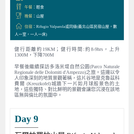
午餐
：輕食
晚餐
：山屋
住宿
：Rifugio Valparola或同級(義北山區民宿山屋，數
人一室，一人一床)
健行距離約19KM；健行時間:約8-9hrs，上升
1300M，下降700M
早餐後繼續探訪多洛米堤自然公園(Parco Naturale
Regionale delle Dolomiti d'Ampezzo)之旅。這邊以令
人印象深刻的地質景觀著稱，這片谷地是克魯茲科
費爾 (Kreuzkofel)城牆下一片如月球般景色的土
地，這些獨特、對比鮮明的景觀會讓您沉浸在該地
區無與倫比的氛圍中。
Day 9