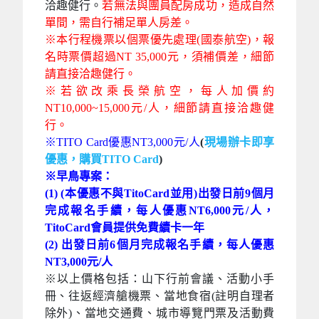
洽趣健行。
若無法與團員配房成功，造成自然
單間，需自行補足單人房差。
※本行程機票以個票優先處理(國泰航空)，報
名時票價超過NT 35,000元，須補價差，細節
請直接洽趣健行。
※
若欲改乘長榮航空，每人加價約
NT10,000~15,000元/人，細節請直接洽趣健
行。
※TITO Card優惠NT3,000元/人
(
現場辦卡即享
優惠
，
購買TITO Card
)
※早鳥專案：
(1) (本優惠不與TitoCard並用)出發日前9個月
完成報名手續，每人優惠NT6,000元/人，
TitoCard會員提供免費續卡一年
(2) 出發日前6個月完成報名手續，每人優惠
NT3,000元/人
※
以上價格包括：山下行前會議、活動小手
冊、往返經濟艙機票、當地食宿(註明自理者
除外)、當地交通費、城市導覽門票及活動費