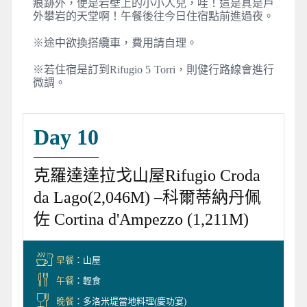
痕跡外，便是岩壁上的小小人兒，哇！這是真是戶
外攀岩的天堂啊！午餐後往今日住宿點前進過夜。
※途中欲換搭纜車，費用請自理。
※若住宿是訂到Rifugio 5 Torri，則健行路線會進行
微調。
Day 10
克羅達達拉戈山屋Rifugio Croda
da Lago(2,046M) –科爾蒂納丹佩
佐 Cortina d'Ampezzo (1,211M)
早餐
：山屋
午餐
：輕食
晚餐
：多洛米堤當地料理(慶功宴)