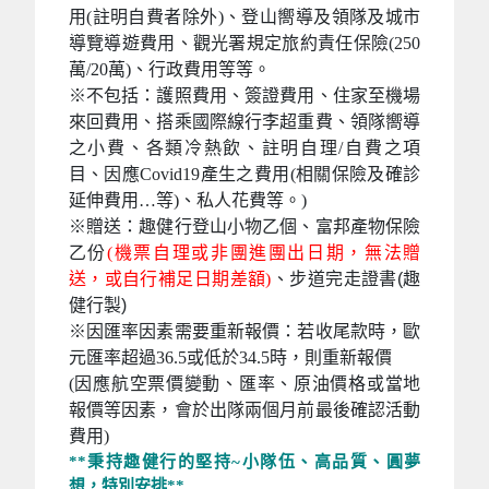
用(註明自費者除外)、登山嚮導及領隊及城市
導覽導遊費用、觀光署規定旅約責任保險(250
萬/20萬)、行政費用等等。
※
不包括：護照費用、簽證費用、住家至機場
來回費用、搭乘國際線行李超重費、領隊嚮導
之小費、各類冷熱飲、註明自理/自費之項
目、因應Covid19產生之費用(相關保險及確診
延伸費用…等)、私人花費等。)
※贈送：
趣健行登山小物乙個、富邦產物保險
乙份
(機票自理或非團進團出日期，無法贈
送，或自行補足日期差額)
、步道完走證書(趣
健行製)
※因匯率因素需要重新報價：若收尾款時，歐
元匯率超過36.5或低於34.5時，則重新報價
(因應航空票價變動、匯率、原油價格或當地
報價等因素，會於出隊兩個月前最後確認活動
費用)
**秉持趣健行的堅持~小隊伍、高品質、圓夢
想，特別安排**