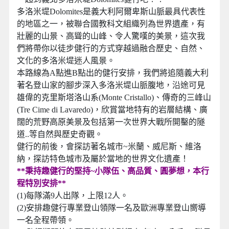
多洛米堤Dolomites是義大利阿爾卑斯山脈最具代表性
的地區之一，被聯合國教科文組織列為世界遺產，有
壯麗的山景、高聳的山峰、令人驚嘆的美景，這次我
們將帶你以徒步健行的方式穿越過融合歷史、自然、
文化的多洛米堤迷人風景。
本路線為A點進B點出的健行安排，我們將追隨義大利
著名登山家的腳步深入多洛米堤山脈腹地，沿途可見
雄偉的克里斯塔洛山系(Monte Cristallo)、傳奇的三峰山
(Tre Cime di Lavaredo)，欣賞當地特有的岩層結構、廣
闊的荒野高原美景及包括第一次世界大戰所開鑿的隧
道..等自然與歷史奇觀。
健行的前後，會探訪著名城市~米蘭、威尼斯、維洛
納，探訪特色城市及屬於當地的世界文化遺產！
**秉持趣健行的堅持~小隊伍、高品質、圓夢想，本行
程特別安排**
(1)每隊滿9人出隊，上限12人。
(2)安排趣健行專業登山領隊一名及歐洲專業登山嚮導
一名全程帶領。