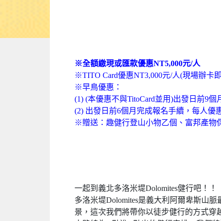
※全額繳現或匯款優惠NT5,000元/人
※TITO Card優惠NT3,000元/人(現場辦卡
※早鳥優惠：
(1) (本優惠不與TitoCard並用)出發日前
(2) 出發日前6個月完成報名手續，每人優惠NT
※贈送：趣健行登山小物乙個、富邦產物
一起到義北多洛米堤Dolomites健行吧！！
多洛米堤Dolomites是義大利阿爾卑
景，這次我們將帶你以徒步健行的方式穿