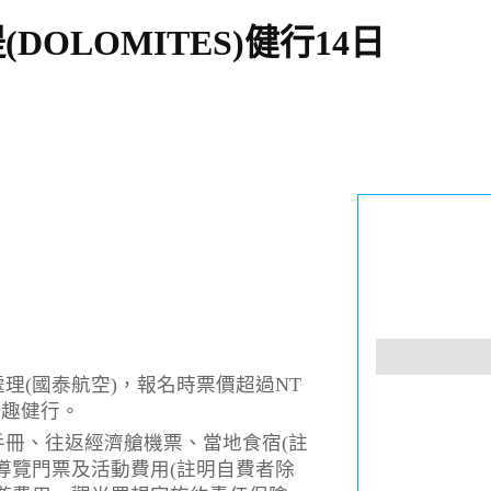
OLOMITES)健行14日
理(國泰航空)，報名時票價超過NT
洽趣健行。
冊、往返經濟艙機票、當地食宿(註
導覽門票及活動費用(註明自費者除