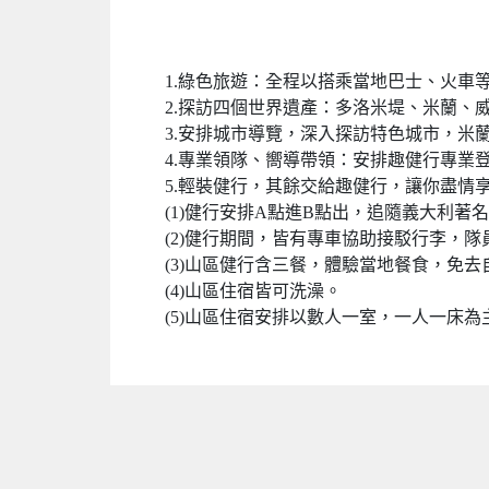
1.綠色旅遊：全程以搭乘當地巴士、火車
2.探訪四個世界遺產：多洛米堤、米蘭、
3.安排城市導覽，深入探訪特色城市，米
4.專業領隊、嚮導帶領：安排趣健行專業
5.輕裝健行，其餘交給趣健行，讓你盡情
(1)健行安排A點進B點出，追隨義大利
(2)健行期間，皆有專車協助接駁行李，
(3)山區健行含三餐，體驗當地餐食，免
(4)山區住宿皆可洗澡。
(5)山區住宿安排以數人一室，一人一床