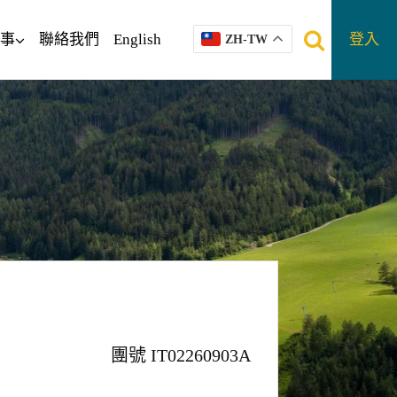
事
聯絡我們
English
登入
ZH-TW
團號 IT02260903A