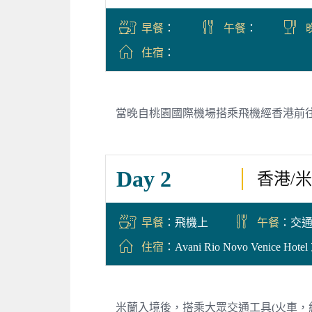
早餐
：
午餐
：
住宿
：
當晚自桃園國際機場搭乘飛機經香港前
Day 2
香港/米蘭
早餐
：飛機上
午餐
：交
住宿
：Avani Rio Novo Venice Ho
米蘭入境後，搭乘大眾交通工具(火車，