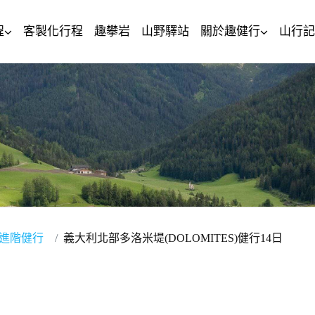
程
客製化行程
趣攀岩
山野驛站
關於趣健行
山行記
型進階健行
義大利北部多洛米堤(DOLOMITES)健行14日