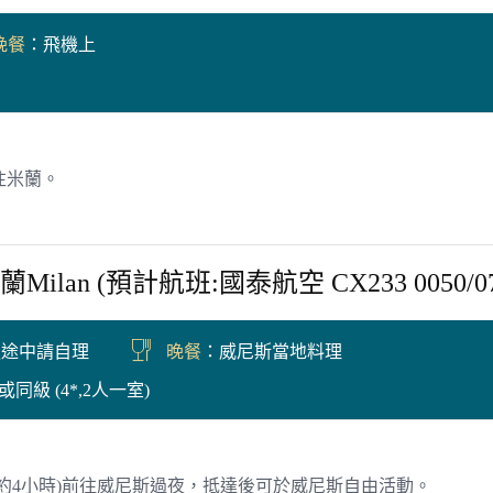
晚餐
：飛機上
往米蘭。
Milan (預計航班:國泰航空 CX233 0050/07
通途中請自理
晚餐
：威尼斯當地料理
tel 或同級 (4*,2人一室)
約4小時)前往威尼斯過夜，抵達後可於威尼斯自由活動。