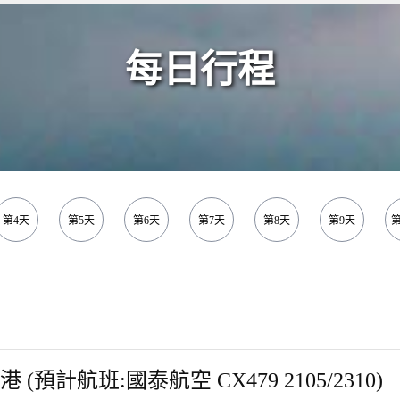
每日行程
第4天
第5天
第6天
第7天
第8天
第9天
第
 (預計航班:國泰航空 CX479 2105/2310)