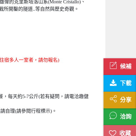
洛山系(Monte Cristallo)、
界大戰所開鑿的隧道..等自然與歷史奇觀。
住宿多人一室者，請勿報名)
候補
下載
，每天約5-7公斤(若有疑問，請電洽趣健
分享
5餐請自理(請參閱行程標示)。
洽詢