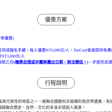
優惠方案
即享優惠)
9個月完成報名手續，每人優惠NT6,000元/人，TitoCard會員提供
3,000元/人
保險乙份
(機票自理或非團進團出日期，無法贈送。)
、步道完走證
行程說明
斯山脈最具代表性的地區之一，被聯合國教科文組織列為世界遺產，
越過融合歷史、自然、文化的多洛米堤迷人風景。