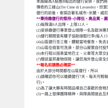
本路線為A點進B點出的健行安排，我們將追隨
傳奇的三峰山(Tre Cime di Lav
健行的前後，會探訪著名城市~米蘭、威
**秉持趣健行的堅持~小隊伍、高品質、圓
(1)每隊滿9人出隊，上限12人。
(2)安排趣健行專業登山領隊一名及歐洲
(3)
健行期間皆有騾子協助接駁行李(每人1
(4)
山區健行含三餐，體驗當地餐食，免去
(5
)
山區住宿皆可洗澡，部分山屋需自付投
(6
)
本行程以搭乘當地巴士、火車等大眾交
(7
)
贈送富邦產物保險，讓您海外登山安全加
**報名前請務必確認**
由於大部分時間都在山區健行，所以
(1)請確認你可以連續健行7天、每天可輕
行)。
(2)為了讓大夥有時間品嚐自己喜歡的食物及悠哉
(3)一路上發揮團隊精神，與隊員間彼此互