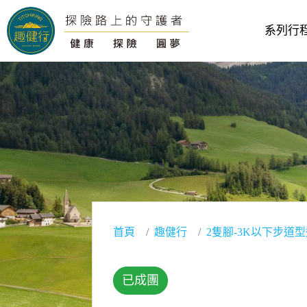
系列行
首頁
趣健行
2隻腳-3K以下步道
已成團