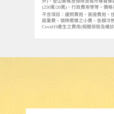
外)、登山嚮導及領隊及城市導覽導
(250萬/20萬)、行政費用等等。價
不含項目：護照費用、簽證費用、
超重費、領隊嚮導之小費、各類冷熱
Covid19產生之費用(相關保險及