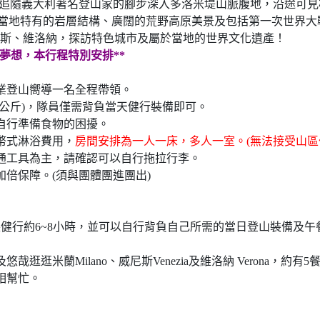
義大利著名登山家的腳步深入多洛米堤山脈腹地，沿途可見雄偉的克里斯塔
aredo)，欣賞當地特有的岩層結構、廣闊的荒野高原美景及包括第一次世
尼斯、維洛納，探訪特色城市及屬於當地的世界文化遺產！
夢想，本行程特別安排**
專業登山嚮導一名全程帶領。
5公斤)，隊員僅需背負當天健行裝備即可。
自行準備食物的困擾。
幣式淋浴費用，
房間安排為一人一床，多人一室。(無法接受山區
通工具為主，請確認可以自行拖拉行李。
倍保障。(須與團體團進團出)
裝健行約6~8小時，並可以自行背負自己所需的當日登山裝備及午餐
逛逛米蘭Milano、威尼斯Venezia及維洛納 Verona，約有
相幫忙。