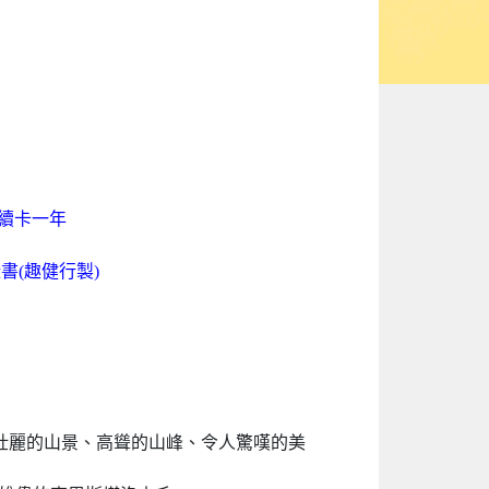
免費續卡一年
書(趣健行製)
有壯麗的山景、高聳的山峰、令人驚嘆的美