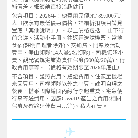
補價差，細節請直接洽趣健行。
包含項目：2026年：總費用原價NT 89,000元/
人（欲享有最低優惠價格，詳細折扣項目請見
置底「其他說明」）。以上價格包括： 山下行
前會議、活動小手冊、往返經濟艙機票、當地
食宿(註明自理者除外)、交通費、門票及活動
費用、登山領隊(14人派2名領隊)、司機領隊小
費、觀光署規定旅遊責任保險(500萬/20萬)、行
政費用等等。（價格有效期限至2026年底止）
不含項目：護照費用、簽證費用、住家至機場
來回費用、司機領隊以外之小費、註明自理之
餐食、搭乘國際線國內線行李超重費、宅急便
行李寄送費用、因應Covid19產生之費用(相關
保險及確診延伸費用…等)、私人花費。