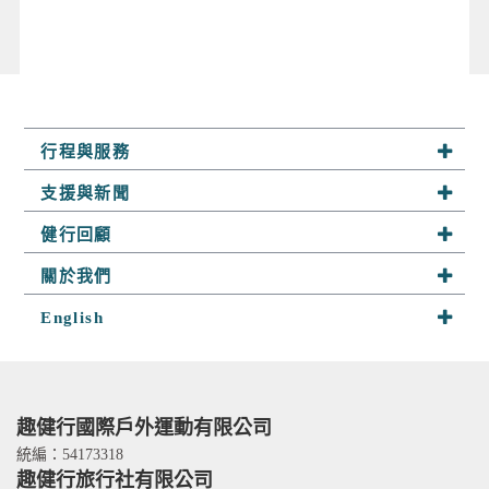
行程與服務
系列行程
支援與新聞
半自助行
最新活動
健行回顧
客製行程
山野快訊
趣健行足跡
關於我們
山野小舖
參團須知
探險相簿
關於趣健行
English
山野學堂
聯絡我們
隊員分享
我們的服務
About Us
趣攀岩
嚮導群
Services
人才招募
Contact Us
趣健行國際戶外運動有限公司
TITO card 優惠卡
統編：54173318
趣健行旅行社有限公司
合作關係