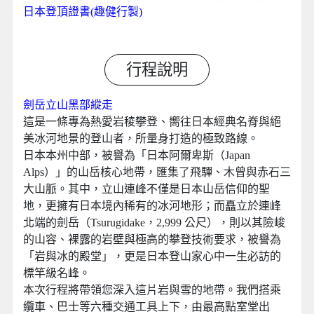
日本登頂證書(趣健行製)
行程說明
劍岳立山黑部縱走
這是一條專為熱愛岩稜攀登、嚮往日本經典名脊與絕
美冰河地景的登山者，所量身打造的極致路線。
日本本州中部，被譽為「日本阿爾卑斯（Japan
Alps）」的山岳核心地帶，匯集了飛驒、木曾與赤石三
大山脈。其中，立山連峰不僅是日本山岳信仰的聖
地，更擁有日本境內稀有的冰河地形；而矗立於連峰
北端的劍岳（Tsurugidake，2,999 公尺），則以其險峻
的山容、裸露的岩壁與極高的攀登技術要求，被譽為
「岩與冰的殿堂」，更是日本登山家心中一生必訪的
標竿級名峰。
本次行程將帶領您深入這片岩與雪的地帶。我們搭乘
纜車、巴士等六種交通工具上下，由最高點室堂出