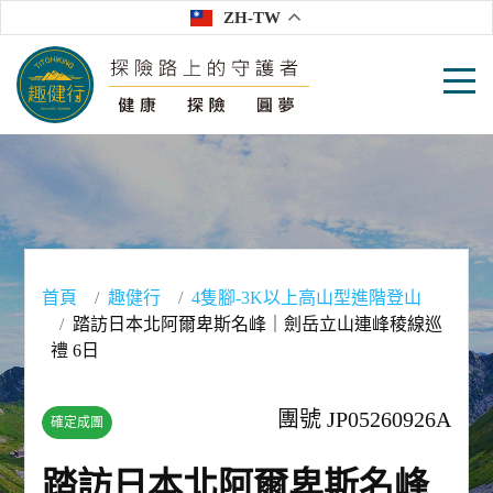
ZH-TW
首頁
趣健行
4隻腳-3K以上高山型進階登山
踏訪日本北阿爾卑斯名峰｜劍岳立山連峰稜線巡
禮 6日
團號 JP05260926A
確定成團
踏訪日本北阿爾卑斯名峰