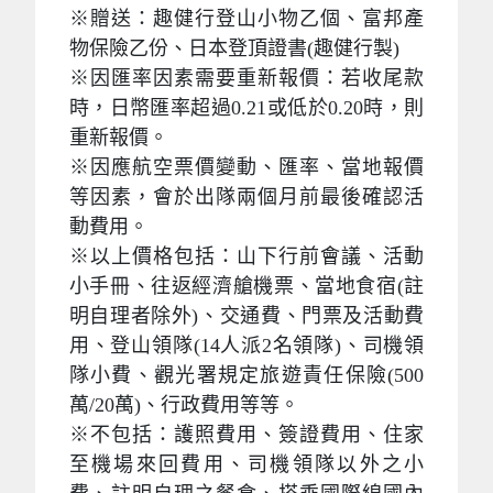
※贈送：趣健行登山小物乙個、富邦產
物保險乙份、日本登頂證書(趣健行製)
※因匯率因素需要重新報價：若收尾款
時，日幣匯率超過0.21或低於0.20時，則
重新報價。
※因應航空票價變動、匯率、當地報價
等因素，會於出隊兩個月前最後確認活
動費用。
※以上價格包括：山下行前會議、活動
小手冊、往返經濟艙機票、當地食宿(註
明自理者除外)、交通費、門票及活動費
用、登山領隊(14人派2名領隊)、司機領
隊小費、觀光署規定旅遊責任保險(500
萬/20萬)、行政費用等等。
※不包括：護照費用、簽證費用、住家
至機場來回費用、司機領隊以外之小