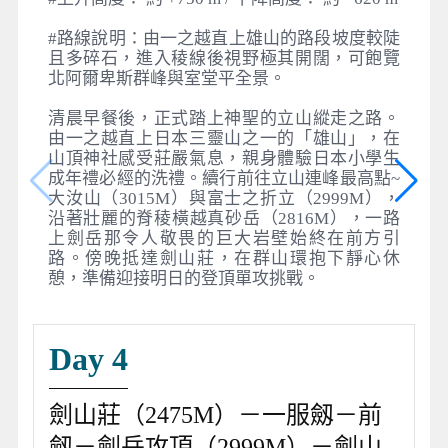
#路線說明：由一之越直上雄山的路段坡度較陡
且多碎石，進入稜線後視野極其開闊，可飽覽
北阿爾卑斯群峰與室堂平全景。
清晨早餐後，正式踏上神聖的立山縱走之路。
由一之越直上日本三靈山之一的「雄山」，在
山頂神社感受莊嚴氣息，親身體驗日本小學生
成年禮必經的洗禮。續行前往立山連峰最高點~
大汝山（3015M）與富士之折立（2999M），
沿著壯麗的脊稜橫越真砂岳（2816M），一路
上劍岳那令人敬畏的巨大岩壁始終在前方引
路。傍晚抵達劍山莊，在群山環抱下靜心休
憩，準備迎接明日的登頂單攻挑戰。
Day 4
劍山莊（2475M）－一服劔－前
劔－劍岳攻頂（2999M）－劍山