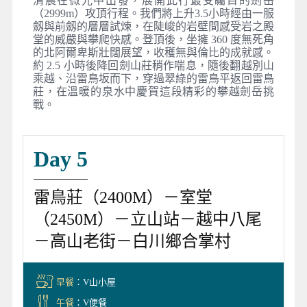
清晨在微光中出發，展開此行最受矚目的劍岳
（2999m）攻頂行程。我們將上升3.5小時經由一服
劔與前劔的層層試煉，在陡峻的岩壁間感受岩之殿
堂的威嚴與攀爬快感。登頂後，坐擁 360 度無死角
的北阿爾卑斯壯闊展望，收穫無與倫比的成就感。
約 2.5 小時後降回劍山莊稍作喘息，隨後翻越別山
乘越、沿雷鳥坂而下，穿過翠綠的雷鳥平返回雷鳥
莊，在溫暖的泉水中慶賀這段精彩的攀越劍岳挑
戰。
Day 5
雷鳥莊（2400M）－室堂
（2450M）－立山站－越中八尾
－高山老街－白川鄉合掌村
早餐
：V山小屋
午餐
：V便餐