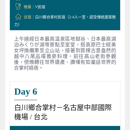
晚餐
：V民宿
住宿
：白川鄉合掌村民宿（2-4人一室，感受傳統建築魅
力）
上午繞經日本最高溫泉區地獄谷、日本最高湖
泊みくりが湖等景點至室堂，搭高原巴士經美
女坪換纜車至立山站，接著到質樸古意盎然的
越中八尾品嚐蕎麥料理，前往高山老街參觀
後，傍晚轉往世界遺產、讚嘆有如童話世界的
合掌村過夜。
Day 6
白川鄉合掌村－名古屋中部國際
機場 / 台北