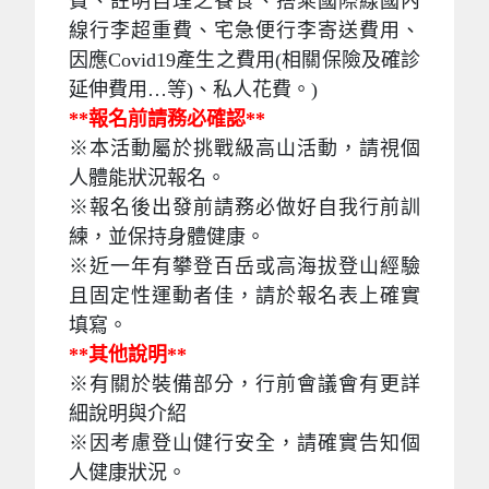
費、註明自理之餐食、搭乘國際線國內
線行李超重費、宅急便行李寄送費用、
因應Covid19產生之費用(相關保險及確診
延伸費用…等)、私人花費。)
**報名前請務必確認**
※本活動屬於挑戰級高山活動，請視個
人體能狀況報名。
※報名後出發前請務必做好自我行前訓
練，並保持身體健康。
※近一年有攀登百岳或高海拔登山經驗
且固定性運動者佳，請於報名表上確實
填寫。
**其他說明**
※有關於裝備部分，行前會議會有更詳
細說明與介紹
※
因考慮登山健行安全，請確實告知個
人健康狀況。