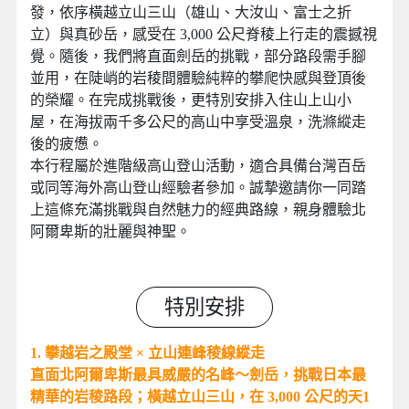
發，依序橫越立山三山（雄山、大汝山、富士之折
立）與真砂岳，感受在 3,000 公尺脊稜上行走的震撼視
覺。隨後，我們將直面劍岳的挑戰，部分路段需手腳
並用，在陡峭的岩稜間體驗純粹的攀爬快感與登頂後
的榮耀。在完成挑戰後，更特別安排入住山上山小
屋，在海拔兩千多公尺的高山中享受溫泉，洗滌縱走
後的疲憊。
本行程屬於進階級高山登山活動，適合具備台灣百岳
或同等海外高山登山經驗者參加。誠摯邀請你一同踏
上這條充滿挑戰與自然魅力的經典路線，親身體驗北
阿爾卑斯的壯麗與神聖。
特別安排
1. 攀越岩之殿堂 × 立山連峰稜線縱走
直面北阿爾卑斯最具威嚴的名峰～劍岳，挑戰日本最
精華的岩稜路段；橫越立山三山，在 3,000 公尺的天1