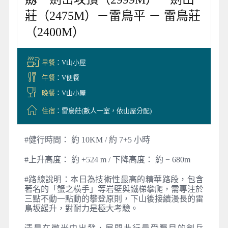
莊（2475M）－雷鳥平 － 雷鳥莊
（2400M）
早餐
：V山小屋
午餐
：V便餐
晚餐
：V山小屋
住宿
：雷鳥莊(數人一室，依山屋分配)
#健行時間： 約 10KM / 約 7+5 小時
#上升高度： 約 +524 m / 下降高度： 約 − 680m
#路線說明：本日為技術性最高的精華路段，包含
著名的「蟹之橫手」等岩壁與鐵梯攀爬，需專注於
三點不動一點動的攀登原則，下山後接續漫長的雷
鳥坂緩升，對耐力是極大考驗。