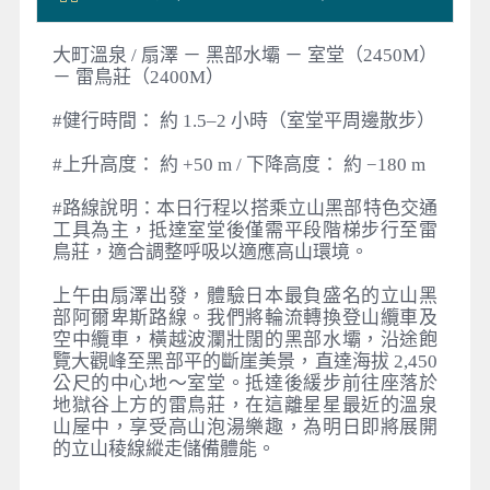
大町溫泉 / 扇澤 － 黑部水壩 － 室堂（2450M）
－ 雷鳥莊（2400M）
#健行時間： 約 1.5–2 小時（室堂平周邊散步）
#上升高度： 約 +50 m / 下降高度： 約 −180 m
#路線說明：本日行程以搭乘立山黑部特色交通
工具為主，抵達室堂後僅需平段階梯步行至雷
鳥莊，適合調整呼吸以適應高山環境。
上午由扇澤出發，體驗日本最負盛名的立山黑
部阿爾卑斯路線。我們將輪流轉換登山纜車及
空中纜車，橫越波瀾壯闊的黑部水壩，沿途飽
覽大觀峰至黑部平的斷崖美景，直達海拔 2,450
公尺的中心地～室堂。抵達後緩步前往座落於
地獄谷上方的雷鳥莊，在這離星星最近的溫泉
山屋中，享受高山泡湯樂趣，為明日即將展開
的立山稜線縱走儲備體能。