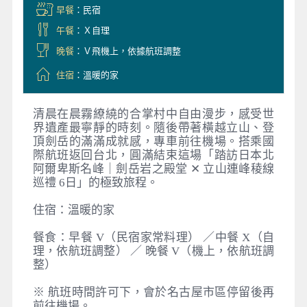
早餐
：民宿
午餐
：Ｘ自理
晚餐
：Ｖ飛機上，依據航班調整
住宿
：溫暖的家
清晨在晨霧繚繞的合掌村中自由漫步，感受世
界遺產最寧靜的時刻。隨後帶著橫越立山、登
頂劍岳的滿滿成就感，專車前往機場。搭乘國
際航班返回台北，圓滿結束這場「踏訪日本北
阿爾卑斯名峰｜劍岳岩之殿堂 ✕ 立山連峰稜線
巡禮 6日」的極致旅程。
住宿：溫暖的家
餐食：早餐 V（民宿家常料理） ／中餐 X（自
理，依航班調整） ／ 晚餐 V（機上，依航班調
整）
※ 航班時間許可下，會於名古屋市區停留後再
前往機場。