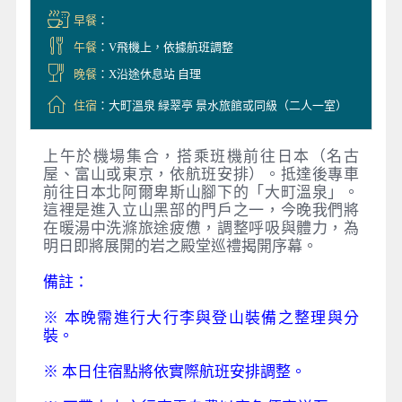
早餐
：
午餐
：V飛機上，依據航班調整
晚餐
：X沿途休息站 自理
住宿
：大町溫泉 緑翠亭 景水旅館或同級（二人一室）
上午於機場集合，搭乘班機前往日本（名古
屋、富山或東京，依航班安排）。抵達後專車
前往日本北阿爾卑斯山腳下的「大町溫泉」。
這裡是進入立山黑部的門戶之一，今晚我們將
在暖湯中洗滌旅途疲憊，調整呼吸與體力，為
明日即將展開的岩之殿堂巡禮揭開序幕。
備註：
※ 本晚需進行大行李與登山裝備之整理與分
裝。
※ 本日住宿點將依實際航班安排調整。