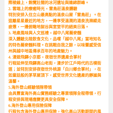
際稜線上，飽覽壯闊的冰河遺址與連綿群峰。
2. 雲端上的療癒時光 × 雷鳥莊溫泉體驗
特別安排入住立山最高點的溫泉山屋「雷鳥莊」。在
這離星星最近的地方，一邊享受溫潤的湯泉洗滌縱走
疲憊，一邊俯瞰地獄谷與室堂平的絕美日落。
3. 地產風味與人文巡禮 × 越中八尾蕎麥麵
深入體驗北陸飲食文化，品嚐「越中八尾」當地知名
的特色蕎麥麵料理。在挑戰自我之餘，以味蕾感受信
州與越中地區傳承百年的地產魅力。
4. 漫遊飛驒小京都 × 夜宿世界遺產合掌村
行程延伸至飛驒高山老街，漫步於江戶時代的古樸街
道；並特別安排夜宿世外桃源「白川鄉合掌村」，在
如童話般的茅草屋頂下，感受世界文化遺產的靜謐與
溫馨。
5.海外登山經驗領隊帶領
由具豐富海外高山實務經驗之專業領隊全程帶領，行
程安排與現場應變更具安全保障。
6.海外登山專用保險保障
行程包含海外登山專用保險，強化高山活動期間的風