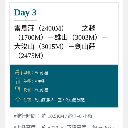
Day 3
雷鳥莊（2400M）－一之越
（1700M）－雄山（3003M）－
大汝山（3015M）－劍山莊
（2475M）
早餐
：V山小屋
午餐
：V便餐
晚餐
：V山小屋
住宿
：劍山莊(數人一室，依山屋分配)
#健行時間： 約 10.5KM / 約 7–8 小時
#上升高度： 約 +750 m / 下降高度： 約 −620 m