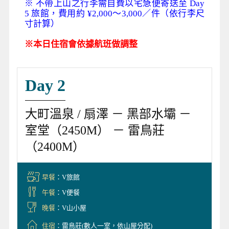
※ 不帶上山之行李需自費以宅急便寄送至 Day
5 旅館，費用約 ¥2,000～3,000／件（依行李尺
寸計算）
※本日住宿會依據航班做調整
Day 2
大町溫泉 / 扇澤 － 黑部水壩 －
室堂（2450M） － 雷鳥莊
（2400M）
早餐
：V旅館
午餐
：V便餐
晚餐
：V山小屋
住宿
：雷鳥莊(數人一室，依山屋分配)