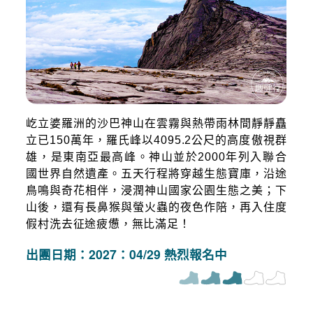
屹立婆羅洲的沙巴神山在雲霧與熱帶雨林間靜靜矗
立已150萬年，羅氏峰以4095.2公尺的高度傲視群
雄，是東南亞最高峰。神山並於2000年列入聯合
國世界自然遺產。五天行程將穿越生態寶庫，沿途
鳥鳴與奇花相伴，浸潤神山國家公園生態之美；下
山後，還有長鼻猴與螢火蟲的夜色作陪，再入住度
假村洗去征途疲憊，無比滿足！
出團日期：2027：04/29 熱烈報名中