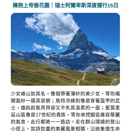
擁抱上帝後花園｜瑞士阿爾卑斯深度健行15日
少女峰山如其名，像個帶著薄紗的美少女，等你揭
開面紗一窺其容貌；馬特洪峰則像是穿著盔甲的武
士，雄赳赳氣昂昂卻又不失其溫柔的一面；聖莫里
茲山區像是17世紀的貴族，等你來挖掘這雍容華麗
的氣息，此行都將一一造訪。走在群山環繞的登山
小徑上，如詩如畫的美麗風景相隨，沿途象徵生命