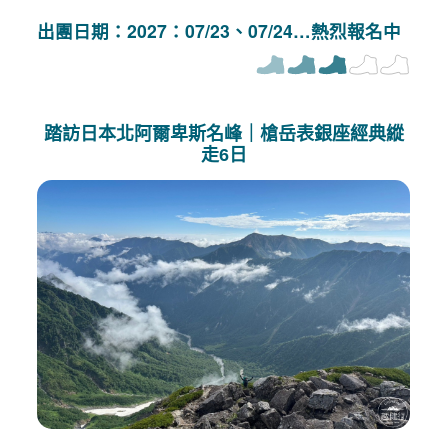
出團日期：2027：07/23、07/24…熱烈報名中
踏訪日本北阿爾卑斯名峰｜槍岳表銀座經典縱
走6日