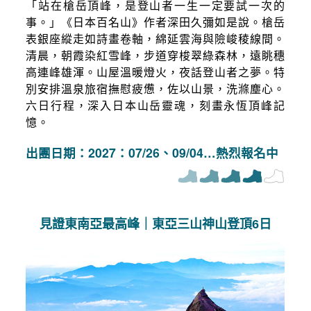
「站在槍岳頂峰，是登山者一生一定要試一次的
事。」《日本百名山》作者深田久彌如是說。槍岳
表銀座縱走如詩畫卷軸，綿延雲海與險峻稜線間。
清晨，朝霞染紅雪峰，步道穿梭翠綠森林，遠眺穗
高連峰雄渾。山屋溫暖燈火，夜話登山者之夢。特
別安排溫泉旅宿撫慰疲憊，佐以山景，洗滌塵心。
六日行程，深入日本山岳靈魂，刻畫永恆頂峰記
憶。
出團日期：2027：07/26、09/04…熱烈報名中
見證東南亞最高峰｜東亞三山神山登頂6日