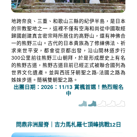
地跨奈良、三重、和歌山三縣的紀伊半島，是日本
的宗教聖地之一，這裡不僅有空海和尚從中國取經
歸國創建真言密宗時所居住的高野山，還有神佛合
一的熊野三山。古代的日本貴族為了修練佛法、祈
求來世平安，都會從京都出發，沿山間林道步行
300公里前往熊野三山朝拜，於是形成歷史上有名
的熊野古道，熊野古道目前已經正式被聯合國列為
世界文化遺產。並與西班牙朝聖之路-法國之路為
姊妹步道。簡稱雙朝聖之路。
出團日期：2026：11/13 賞楓首選！熱烈報名
中
問鼎非洲屋脊｜吉力馬札羅七頂峰挑戰12日