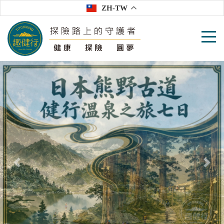
ZH-TW
往前
往後