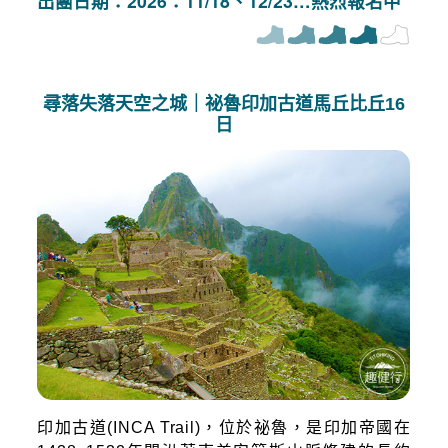
出團日期：2026：11/18、12/23…熱烈報名中
尋落失落天空之城｜祕魯印加古道馬丘比丘16
日
印加古道(INCA Trail)，位於祕魯，是印加帝國在