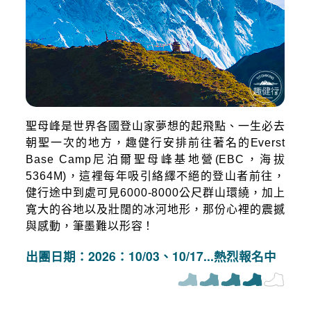
聖母峰是世界各國登山家夢想的起飛點、一生必去
朝聖一次的地方，趣健行安排前往著名的Everst
Base Camp尼泊爾聖母峰基地營(EBC，海拔
5364M)，這裡每年吸引絡繹不絕的登山者前往，
健行途中到處可見6000-8000公尺群山環繞，加上
寬大的谷地以及壯闊的冰河地形，那份心裡的震撼
與感動，筆墨難以形容！
出團日期：2026：10/03、10/17...熱烈報名中