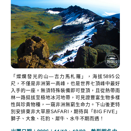
「燦爛發光的山—吉力馬札羅」，海拔5895公
尺，不僅是非洲第一高峰，也是世界七頂峰中最好
入手的一座。無須特殊裝備即可登頂，且從熱帶雨
林一路挺拔至極地冰河地帶，可見證豐富生物多樣
性與珍貴物種，一窺非洲無窮生命力。下山後更特
別安排東非大草原SAFARI，期待與「BIG FIVE」
獅子、大象、花豹、犀牛、水牛不期而遇！