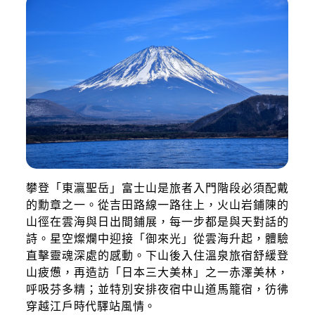
攀登「東瀛聖岳」富士山是旅者入門階段必須配戴
的勳章之一。從吉田路線一路往上，火山岩鋪陳的
山徑在雲海與日出間鋪展，每一步都是與天對話的
詩。星空燦爛中迎接「御來光」從雲海升起，體驗
直擊靈魂深處的感動。下山後入住溫泉旅宿舒緩登
山疲憊，再造訪「日本三大美林」之一赤澤美林，
呼吸芬多精；並特別安排夜宿中山道馬籠宿，彷彿
穿越江戶時代驛站風情。