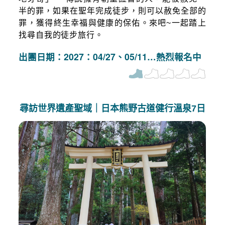
半的罪，如果在聖年完成徒步，則可以赦免全部的
罪，獲得終生幸福與健康的保佑。來吧~一起踏上
找尋自我的徒步旅行。
出團日期：2027：04/27、05/11…熱烈報名中
尋訪世界遺產聖域｜日本熊野古道健行溫泉7日