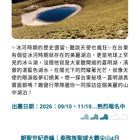
✨冰河時期的歷史遺留✨聽說天使也瘋狂✨在台東
有個從冰河時期就存在的美麗湖泊，更是地球上罕
見的冰斗湖，沒錯他就是大家聽聞過的嘉明湖，清
徹的湛藍色湖水，在陽光下的閃耀著光芒，就像天
使的眼淚般夢幻絕美。想一探台東秘境－嘉明湖真
實面貌嗎？趣健行帶隊邀你一同探訪這個美麗的山
中湖泊！
出團日期：2026：09/10、11/19…熱烈報名中
朝聖世紀奇峰｜泰雅族聖域大霸尖山4日