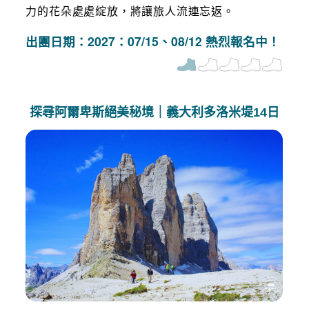
力的花朵處處綻放，將讓旅人流連忘返。
出團日期：2027：07/15、08/12 熱烈報名中！
探尋阿爾卑斯絕美秘境｜義大利多洛米堤14日