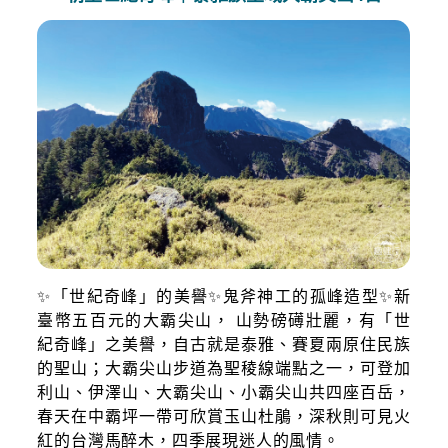
✨「世紀奇峰」的美譽✨鬼斧神工的孤峰造型✨新
臺幣五百元的大霸尖山， 山勢磅礡壯麗，有「世
紀奇峰」之美譽，自古就是泰雅、賽夏兩原住民族
的聖山；大霸尖山步道為聖稜線端點之一，可登加
利山、伊澤山、大霸尖山、小霸尖山共四座百岳，
春天在中霸坪一帶可欣賞玉山杜鵑，深秋則可見火
紅的台灣馬醉木，四季展現迷人的風情。