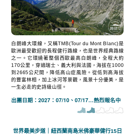
白朗峰大環線，又稱TMB(Tour du Mont Blanc)是
歐洲最受歡迎的長程健行路線，也是世界經典路線
之一。它環繞著整個西歐最高白朗峰，全程大約
170公里，穿過瑞士、義大利與法國，海拔在1000
到2665公尺間，降低高山症風險。從低到高海拔
的豐富林相，加上冰河等景觀，風景十分優美，是
一生必走的史詩級山徑。
出團日期：2027：07/10、07/17…熱烈報名中
世界最美步道｜紐西蘭南島米佛豪華健行15日