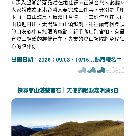
✨深入望鄉部落品嚐在地佳餚✨正港台灣人必爬✨
人家說成為正港台灣人要完成三件事，分別是「爬
玉山，單車環島，橫渡日月潭」，當你佇立在玉山
山頂迎日出，太陽耀上山頭那刻，往往讓每個登頂
的山友心中有無限的感動。新手爬山別害怕，有最
有登山經驗的趣健行在，專業的登山領隊將全程細
心的陪伴你！
出團日期：2026：09/03、10/15…熱烈報名中
探尋高山湛藍寶石｜天使的眼淚嘉明湖3日