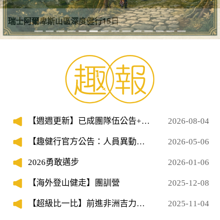
瑞士阿爾卑斯山區深度健行15日
【週週更新】已成團隊伍公告+隊
2026-08-04
員招募
【趣健行官方公告：人員異動與
2026-05-06
服務窗口說明】
2026勇敢邁步
2026-01-06
【海外登山健走】團訓營
2025-12-08
【超級比一比】前進非洲吉力馬
2025-11-04