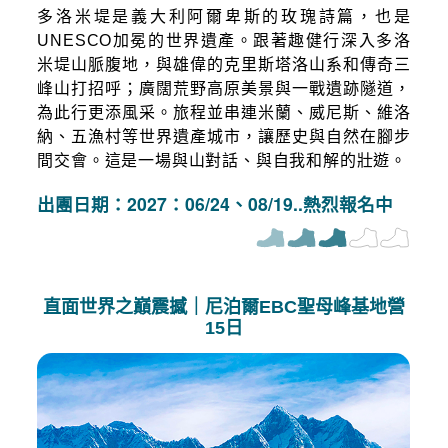
多洛米堤是義大利阿爾卑斯的玫瑰詩篇，也是
UNESCO加冕的世界遺產。跟著趣健行深入多洛
米堤山脈腹地，與雄偉的克里斯塔洛山系和傳奇三
峰山打招呼；廣闊荒野高原美景與一戰遺跡隧道，
為此行更添風采。旅程並串連米蘭、威尼斯、維洛
納、五漁村等世界遺產城市，讓歷史與自然在腳步
間交會。這是一場與山對話、與自我和解的壯遊。
出團日期：2027：06/24、08/19..熱烈報名中
直面世界之巔震撼｜尼泊爾EBC聖母峰基地營
15日