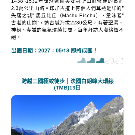
1438~1532年間沿著南美安第斯山脈修建的長約
2.3萬公里山路。印加古道上有個人們耳熟能詳的”
失落之城”-馬丘比丘（Machu Picchu），意味者”
古老的山巔”，這古城海拔2280公尺，有著聖潔、
神秘、虔誠的氣氛環繞其間，每年拜訪人潮絡繹不
絕。
出團日期：2027：05/18 即將成團！
跨越三國極致徒步｜法國白朗峰大環線
(TMB)13日