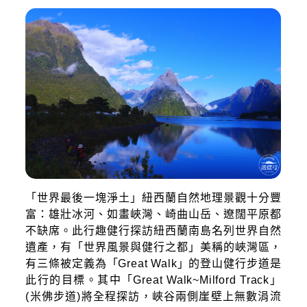
「世界最後一塊淨土」紐西蘭自然地理景觀十分豐
富：雄壯冰河、如畫峽灣、崎曲山岳、遼闊平原都
不缺席。此行趣健行探訪紐西蘭南島名列世界自然
遺產，有「世界風景與健行之都」美稱的峽灣區，
有三條被定義為「Great Walk」的登山健行步道是
此行的目標。其中「Great Walk~Milford Track」
(米佛步道)將全程探訪，峽谷兩側崖壁上無數涓流