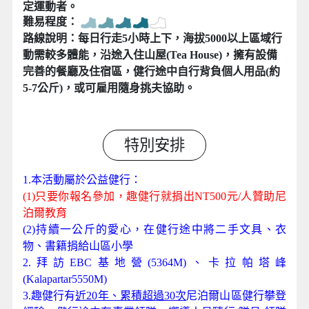
定運動者。
難易程度：
路線說明：每日行走5小時上下，海拔5000以上區域行
動需較多體能，沿途入住山屋(Tea House)，擁有設備
完善的餐廳及住宿區，健行途中自行背負個人用品(約
5-7公斤)，或可雇用隨身挑夫協助。
特別安排
1.本活動屬於公益健行：
(1)只要你報名參加，趣健行就捐出NT500元/人贊助尼
泊爾教育
(2)持續一公斤的愛心，在健行途中將二手文具、衣
物、書籍捐給山區小學
2.拜訪EBC基地營(5364M)、卡拉帕塔峰
(Kalapartar5550M)
3.趣健行有
近20年、累積超過30次
尼泊爾山區健行攀登