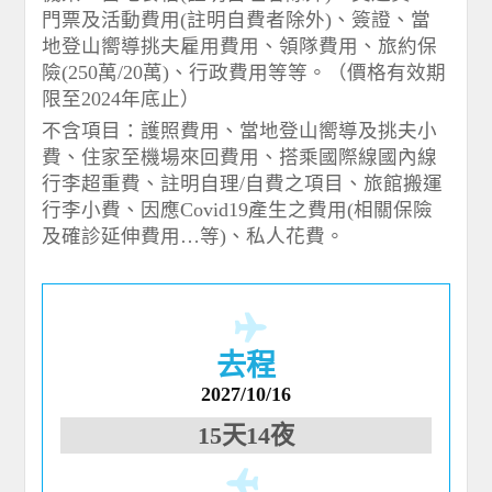
門票及活動費用(註明自費者除外)、簽證、當
地登山嚮導挑夫雇用費用、領隊費用、旅約保
險(250萬/20萬)、行政費用等等。（價格有效期
限至2024年底止）
不含項目：護照費用、當地登山嚮導及挑夫小
費、住家至機場來回費用、搭乘國際線國內線
行李超重費、註明自理/自費之項目、旅館搬運
行李小費、因應Covid19產生之費用(相關保險
及確診延伸費用…等)、私人花費。
去程
2027/10/16
15天14夜