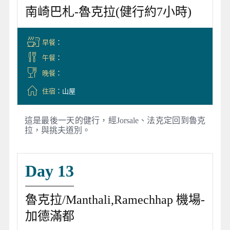
南崎巴札-魯克拉(健行約7小時)
早餐
：
午餐
：
晚餐
：
住宿
：山屋
這是最後一天的健行，經Jorsale、法克定回到魯克
拉，與挑夫道別。
Day 13
魯克拉/Manthali,Ramechhap 機場-
加德滿都