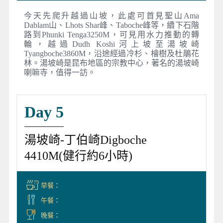
今天先爬升越過山坡，此處可首見聖山Ama
Dablam山、Lhots Shar峰、Taboche峰等，續下石階
路到Phunki Tenga3250M，可見用水力推動的轉
輪，越過Dudh Koshi河上坡至湯坡崎
Tyangboche3860M，沿途經過冷杉、檜樹及杜鵑花
林。湯坡崎是昆布地區的宗教中心，著名的湯坡崎
喇嘛寺，值得一訪。
Day 5
湯坡崎-丁伯崎Digboche
4410M(健行約6小時)
早餐
：
午餐
：
晚餐
：