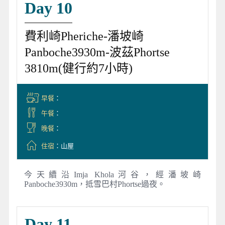
Day 10
費利崎Pheriche-潘坡崎
Panboche3930m-波茲Phortse
3810m(健行約7小時)
早餐
：
午餐
：
晚餐
：
住宿
：山屋
今天續沿Imja Khola河谷，經潘坡崎
Panboche3930m，抵雪巴村Phortse過夜。
Day 11