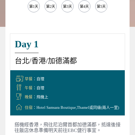
第1天
第2天
第3天
第4天
第5天
第6天
第
Day 1
台北/香港/加德滿都
早餐
：自理
午餐
：自理
晚餐
：飛機上
住宿
：Hotel Samsara Boutique,Thamel或同級(兩人一室)
搭機經香港，飛往尼泊爾首都加德滿都，抵達後接
往飯店休息準備明天前往EBC健行事宜。