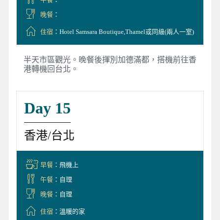
晚餐
：
住宿
：Hotel Samsara Boutique,Thamel或同級(兩人一室)
半天市區觀光。晚餐後揮別加德滿都，搭機前往香
港轉機回台北。
Day 15
香港/台北
早餐
：飛機上
午餐
：自理
晚餐
：自理
住宿
：溫暖的家