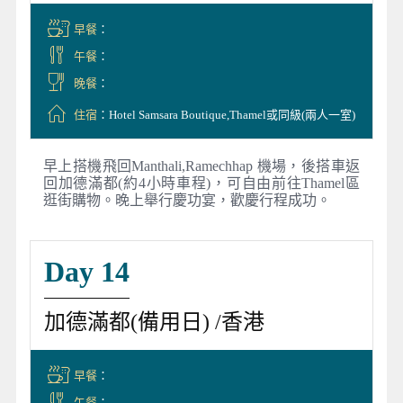
早餐
：
午餐
：
晚餐
：
住宿
：Hotel Samsara Boutique,Thamel或同級(兩人一室)
早上搭機飛回Manthali,Ramechhap 機場，後搭車返
回加德滿都(約4小時車程)，可自由前往Thamel區
逛街購物。晚上舉行慶功宴，歡慶行程成功。
Day 14
加德滿都(備用日) /香港
早餐
：
午餐
：