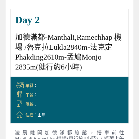
Day 2
加德滿都-Manthali,Ramechhap 機
場 /魯克拉Lukla2840m-法克定
Phakding2610m-孟鳩Monjo
2835m(健行約6小時)
早餐
：
午餐
：
晚餐
：
住宿
：山屋
凌晨離開加德滿都旅館，搭車前往
Manthali,Ramechhap機場(車行約4小時) ，接著上午