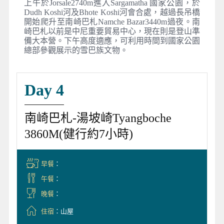
上午於Jorsale2740m進入Sargamatha 國家公園，於
Dudh Koshi河及Bhote Koshi河會合處，越過長吊橋
開始爬升至南崎巴札Namche Bazar3440m過夜。南
崎巴札以前是中尼重要貿易中心，現在則是登山準
備大本營。下午高度適應，可利用時間到國家公園
總部參觀展示的雪巴族文物。
Day 4
南崎巴札-湯坡崎Tyangboche
3860M(健行約7小時)
早餐
：
午餐
：
晚餐
：
住宿
：山屋