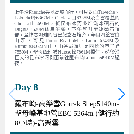
上午沿Pheriche谷地高坡而行，可見對面Taweche、
Lobuche峰6367M、Cholatse山6335M及白雪覆蓋的
Cho La山5690M，抵昆布冰河邊堆滿冰磧石的
Dughla 4620M休息午餐，下午攀升至冰磧石頂
部，至悼念殉難的雪巴紀念石堆旁，舉目四望雪白
山頭，可見Pumo Ri7165M、Lintren6749M及
Kumbutse6623M山，山谷盡頭則是西藏的章子峰
7550M，聖母峰則被Nuptse峰7861M擋住。然後沿
巨大的昆布冰河側面前往羅布崎Lobuche4910M過
夜。
Day 8
羅布崎-高樂雪Gorrak Shep5140m-
聖母峰基地營EBC 5364m (健行約
8小時)-高樂雪