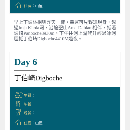
住宿
：山屋
早上下坡林相與昨天一樣，幸運可見野雉現身，越
過Imja Khola河，沿途聖山Ama Dablam相伴，抵潘
坡崎Panboche3930m。下午往河上游爬升經過冰河
區抵丁伯崎Digboche4410M過夜。
Day 6
丁伯崎Digboche
早餐
：
午餐
：
晚餐
：
住宿
：山屋