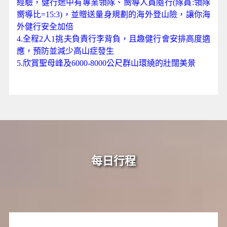
經驗，健行途中有專業領隊、嚮導人員隨行(隊員:領隊
嚮導比=15:3)，並贈送量身規劃的海外登山險，讓你海
外健行安全加倍
4.全程2人1挑夫負責行李背負，且趣健行會安排高度適
應，預防並減少高山症發生
5.欣賞聖母峰及6000-8000公尺群山環繞的壯闊美景
每日行程