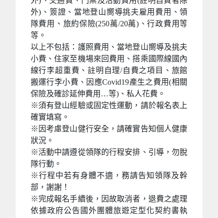
外)、交通費、門票及活動費用(註明自費者除
外)、簽證、當地登山嚮導挑夫雇用費用、領
隊費用、旅約保險(250萬/20萬)、行政費用等
等。
以上不包括：護照費用、當地登山嚮導及挑夫
小費、住家至機場來回費用、搭乘國際線國內
線行李超重費、註明自理/自費之項目、旅館
搬運行李小費、因應Covid19產生之費用(相關
保險及確診延伸費用…等)、私人花費。
※須有登山經驗或固定性運動，請於報名表上
確實填寫。
※因考慮登山健行安全，請確實告知個人健康
狀況。
※活動中請遵從領隊的行程安排、引導，勿脫
隊行動。
※行程中若有身體不適，務請告知領隊及幹
部，謝謝！
※完成報名手續後，因故取消者，退費之處理
依據政府公告國外團體旅遊定型化契約書執