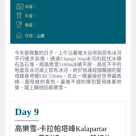
早餐
：
午餐
：
晚餐
：
住宿
：山屋
今天是興奮的日子，上午沿著寬大谷地與昆布冰河
平行緩步前進，通過Changri Nup冰河的起伏冰磧
石及石堆，經高樂雪5160m冰磧平原、高低不平的
地面及冰河湖上昆布冰河，終於抵達經旗飄揚的聖
母峰基地營EBC5364m，在此一嚐最接近世界最高
峰—聖母峰的喜悅。最後不捨的揮別聖母峰基地
營，踏上歸途回高樂雪。
Day 9
高樂雪-卡拉帕塔峰Kalapartar