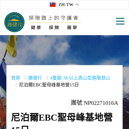
ZH-TW
首頁
趣健行
4隻腳-3K以上高山型進階登山
尼泊爾EBC聖母峰基地營15日
團號 NP02271016A
尼泊爾EBC聖母峰基地營