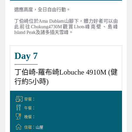
適應高度，全日自由行動。
丁伯崎位於Ama Dablam山腳下，體力好者可以由
此前往Chukung4730M觀賞Lhots峰南壁、島峰
Island Peak及諸多插天雪峰。
Day 7
丁伯崎-羅布崎Lobuche 4910M (健
行約5小時)
早餐
：
午餐
：
晚餐
：
住宿
：山屋