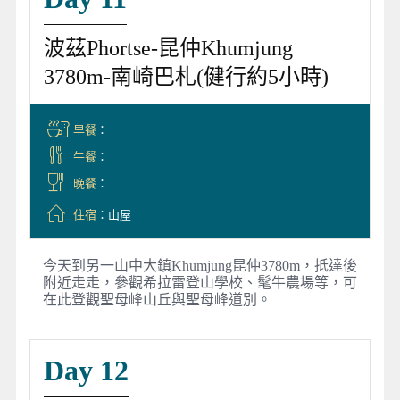
波茲Phortse-昆仲Khumjung
3780m-南崎巴札(健行約5小時)
早餐
：
午餐
：
晚餐
：
住宿
：山屋
今天到另一山中大鎮Khumjung昆仲3780m，抵達後
附近走走，參觀希拉雷登山學校、髦牛農場等，可
在此登觀聖母峰山丘與聖母峰道別。
Day 12