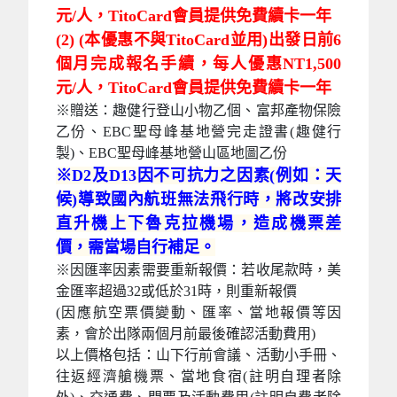
元/人，TitoCard會員提供免費續卡一年
(2) (本優惠不與TitoCard並用)出發日前6
個月完成報名手續，每人優惠NT1,500
元/人，TitoCard會員提供免費續卡一年
※贈送：趣健行登山小物乙個、富邦產物保險
乙份、EBC聖母峰基地營完走證書(趣健行
製)、EBC聖母峰基地營山區地圖乙份
※D2及D13因不可抗力之因素(例如：天
候)導致國內航班無法飛行時，將改安排
直升機上下魯克拉機場，造成機票差
價，需當場自行補足。
※因匯率因素需要重新報價：若收尾款時，美
金匯率超過32或低於31時，則重新報價
(因應航空票價變動、匯率、當地報價等因
素，會於出隊兩個月前最後確認活動費用)
以上價格包括：山下行前會議、活動小手冊、
往返經濟艙機票、當地食宿(註明自理者除