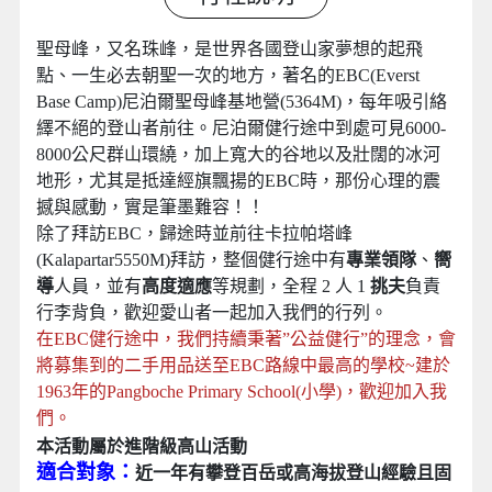
聖母峰，又名珠峰，是世界各國登山家夢想的起飛
點、一生必去朝聖一次的地方，著名的EBC(Everst
Base Camp)尼泊爾聖母峰基地營(5364M)，每年吸引絡
繹不絕的登山者前往。尼泊爾健行途中到處可見6000-
8000公尺群山環繞，加上寬大的谷地以及壯闊的冰河
地形，尤其是抵達經旗飄揚的EBC時，那份心理的震
撼與感動，實是筆墨難容！！
除了拜訪EBC，歸途時並前往卡拉帕塔峰
(Kalapartar5550M)拜訪，整個健行途中有
專業領隊
、
嚮
導
人員，並有
高度適應
等規劃，全程 2 人 1
挑夫
負責
行李背負，歡迎愛山者一起加入我們的行列。
在EBC健行途中，我們持續秉著”公益健行”的理念，會
將募集到的二手用品送至EBC路線中最高的學校~建於
1963年的Pangboche Primary School(小學)，歡迎加入我
們。
本活動屬於進階級高山活動
適合對象：
近一年有攀登百岳或高海拔登山經驗且固