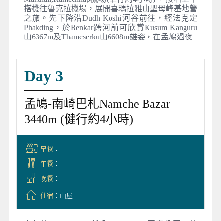
搭機往魯克拉機場，展開喜瑪拉雅山聖母峰基地營
之旅。先下降沿Dudh Koshi河谷前往，經法克定
Phakding，於Benkar跨河前可欣賞Kusum Kanguru
山6367m及Thameserku山6608m雄姿，在孟鳩過夜
Day 3
孟鳩-南崎巴札Namche Bazar
3440m (健行約4小時)
早餐
：
午餐
：
晚餐
：
住宿
：山屋