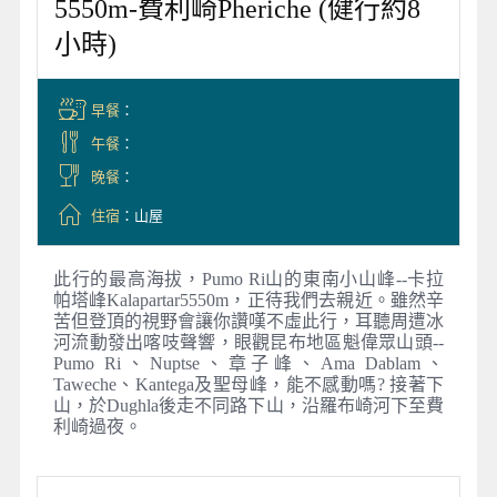
5550m-費利崎Pheriche (健行約8
小時)
早餐
：
午餐
：
晚餐
：
住宿
：山屋
此行的最高海拔，Pumo Ri山的東南小山峰--卡拉
帕塔峰Kalapartar5550m，正待我們去親近。雖然辛
苦但登頂的視野會讓你讚嘆不虛此行，耳聽周遭冰
河流動發出喀吱聲響，眼觀昆布地區魁偉眾山頭--
Pumo Ri、Nuptse、章子峰、Ama Dablam、
Taweche、Kantega及聖母峰，能不感動嗎? 接著下
山，於Dughla後走不同路下山，沿羅布崎河下至費
利崎過夜。