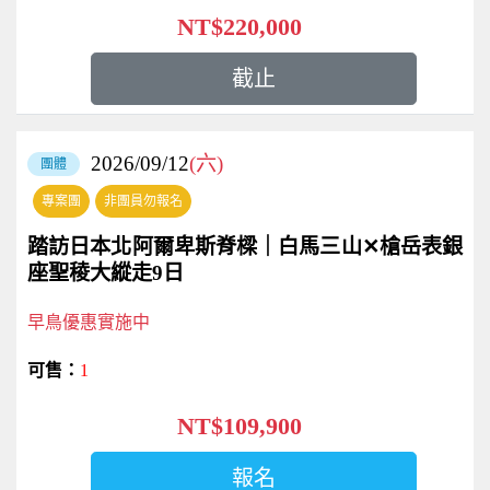
NT$220,000
截止
2026/09/12
(六)
團體
專案團
非團員勿報名
踏訪日本北阿爾卑斯脊樑｜白馬三山✕槍岳表銀
座聖稜大縱走9日
早鳥優惠實施中
1
NT$109,900
報名