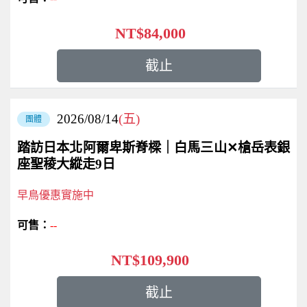
NT$84,000
截止
2026/08/14
(五)
團體
踏訪日本北阿爾卑斯脊樑｜白馬三山✕槍岳表銀
座聖稜大縱走9日
早鳥優惠實施中
--
NT$109,900
截止