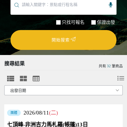
只找可報名
保證出發
開始搜索
搜尋結果
共有
32
筆商品
2026/08/11
(二)
團體
七頂峰-非洲吉力馬札羅(帳篷)13日