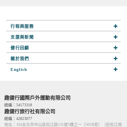
行程與服務
系列行程
支援與新聞
半自助行
最新活動
健行回顧
客製行程
山野快訊
趣健行足跡
關於我們
山野小舖
參團須知
探險相簿
關於趣健行
English
山野學堂
聯絡我們
隊員分享
我們的服務
About Us
趣攀岩
嚮導群
Services
人才招募
Contact Us
趣健行國際戶外運動有限公司
TITO card 優惠卡
統編：54173318
趣健行旅行社有限公司
合作關係
統編：42823077
地址：104台北市中山區松江路131號5樓之一（501B室）（近松江南