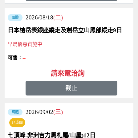
2026/08/18
(二)
團體
日本槍岳表銀座縱走及劍岳立山黑部縱走9日
早鳥優惠實施中
--
請來電洽詢
截止
2026/09/02
(三)
團體
已成團
七頂峰-非洲吉力馬札羅(山屋)12日