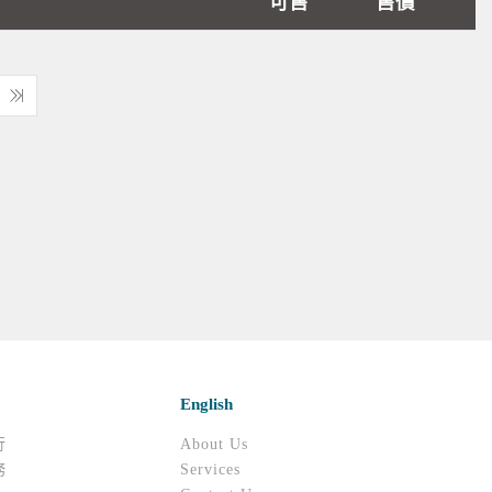
可售
售價
English
行
About Us
務
Services