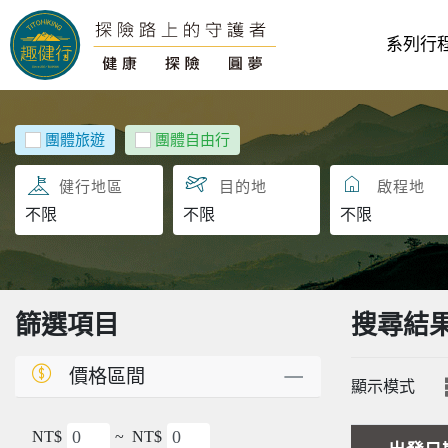
系列行
團體旅遊
團體自由行
目的地
啟程地
篩選項目
搜尋結
價格區間
顯示模式
NT$
~
NT$