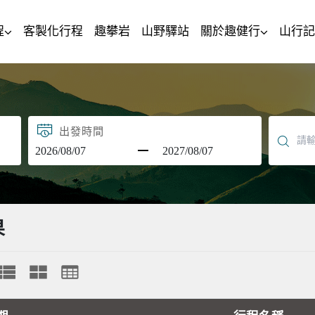
程
客製化行程
趣攀岩
山野驛站
關於趣健行
山行記
出發時間
果