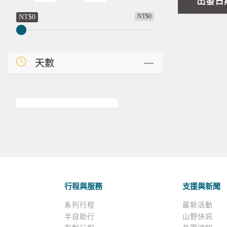
出發日
NT$0
NT$0
天數
行程與服務
支援與新聞
系列行程
最新活動
半自助行
山野快訊