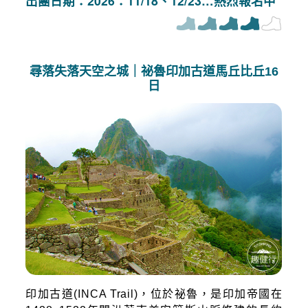
出團日期：2026：11/18、12/23…熱烈報名中
尋落失落天空之城｜祕魯印加古道馬丘比丘16
日
印加古道(INCA Trail)，位於祕魯，是印加帝國在