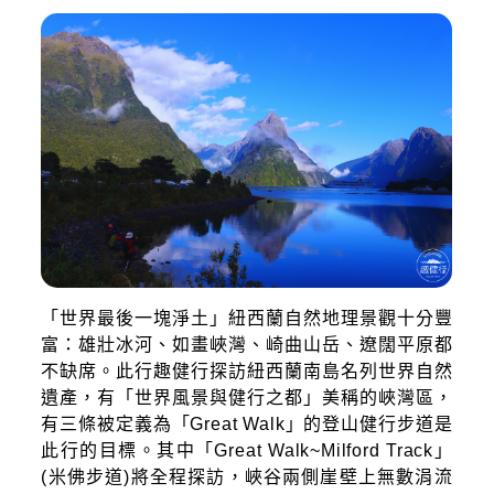
「世界最後一塊淨土」紐西蘭自然地理景觀十分豐
富：雄壯冰河、如畫峽灣、崎曲山岳、遼闊平原都
不缺席。此行趣健行探訪紐西蘭南島名列世界自然
遺產，有「世界風景與健行之都」美稱的峽灣區，
有三條被定義為「Great Walk」的登山健行步道是
此行的目標。其中「Great Walk~Milford Track」
(米佛步道)將全程探訪，峽谷兩側崖壁上無數涓流