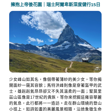
擁抱上帝後花園｜瑞士阿爾卑斯深度健行15日
少女峰山如其名，像個帶著薄紗的美少女，等你揭
開面紗一窺其容貌；馬特洪峰則像是穿著盔甲的武
士，雄赳赳氣昂昂卻又不失其溫柔的一面；聖莫里
茲山區像是17世紀的貴族，等你來挖掘這雍容華麗
的氣息，此行都將一一造訪。走在群山環繞的登山
小徑上，如詩如畫的美麗風景相隨，沿途象徵生命