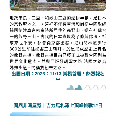
地跨奈良、三重、和歌山三縣的紀伊半島，是日本
的宗教聖地之一，這裡不僅有空海和尚從中國取經
歸國創建真言密宗時所居住的高野山，還有神佛合
一的熊野三山。古代的日本貴族為了修練佛法、祈
求來世平安，都會從京都出發，沿山間林道步行
300公里前往熊野三山朝拜，於是形成歷史上有名
的熊野古道，熊野古道目前已經正式被聯合國列為
世界文化遺產。並與西班牙朝聖之路-法國之路為
姊妹步道。簡稱雙朝聖之路。
出團日期：2026：11/13 賞楓首選！熱烈報名
中
問鼎非洲屋脊｜吉力馬札羅七頂峰挑戰12日