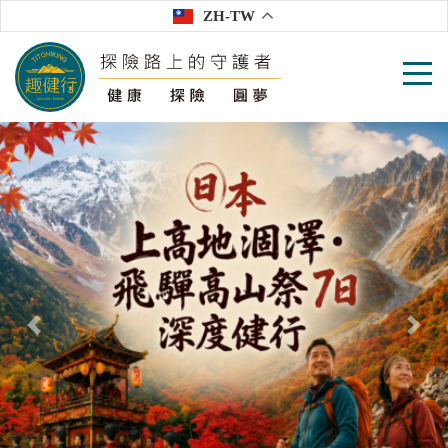
ZH-TW
往前
往後