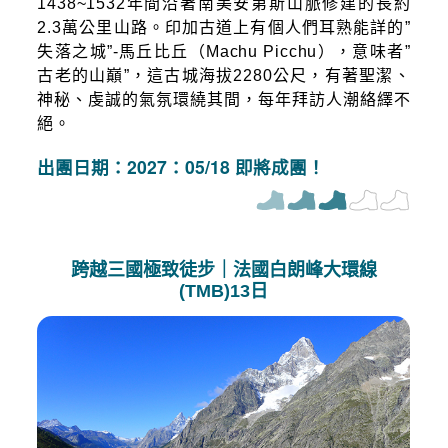
1438~1532年間沿著南美安第斯山脈修建的長約
2.3萬公里山路。印加古道上有個人們耳熟能詳的”
失落之城”-馬丘比丘（Machu Picchu），意味者”
古老的山巔”，這古城海拔2280公尺，有著聖潔、
神秘、虔誠的氣氛環繞其間，每年拜訪人潮絡繹不
絕。
出團日期：2027：05/18 即將成團！
跨越三國極致徒步｜法國白朗峰大環線
(TMB)13日