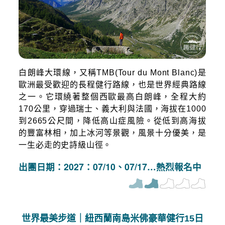
白朗峰大環線，又稱TMB(Tour du Mont Blanc)是
歐洲最受歡迎的長程健行路線，也是世界經典路線
之一。它環繞著整個西歐最高白朗峰，全程大約
170公里，穿過瑞士、義大利與法國，海拔在1000
到2665公尺間，降低高山症風險。從低到高海拔
的豐富林相，加上冰河等景觀，風景十分優美，是
一生必走的史詩級山徑。
出團日期：2027：07/10、07/17…熱烈報名中
世界最美步道｜紐西蘭南島米佛豪華健行15日