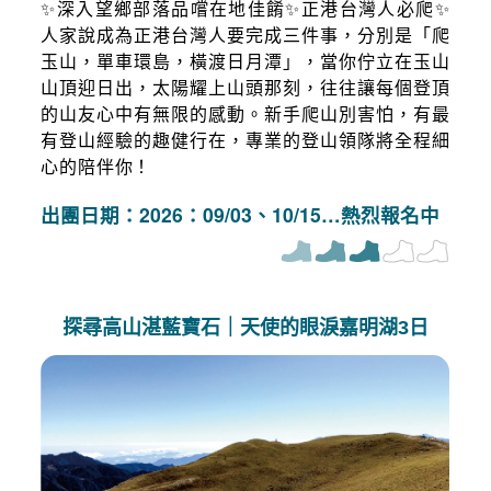
✨深入望鄉部落品嚐在地佳餚✨正港台灣人必爬✨
人家說成為正港台灣人要完成三件事，分別是「爬
玉山，單車環島，橫渡日月潭」，當你佇立在玉山
山頂迎日出，太陽耀上山頭那刻，往往讓每個登頂
的山友心中有無限的感動。新手爬山別害怕，有最
有登山經驗的趣健行在，專業的登山領隊將全程細
心的陪伴你！
出團日期：2026：09/03、10/15…熱烈報名中
探尋高山湛藍寶石｜天使的眼淚嘉明湖3日