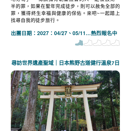
半的罪，如果在聖年完成徒步，則可以赦免全部的
罪，獲得終生幸福與健康的保佑。來吧~一起踏上
找尋自我的徒步旅行。
出團日期：2027：04/27、05/11…熱烈報名中
尋訪世界遺產聖域｜日本熊野古道健行溫泉7日