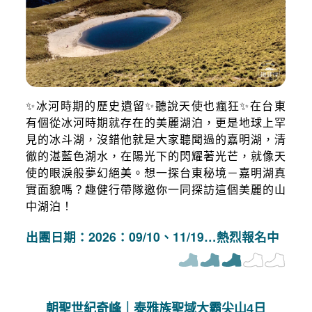
✨冰河時期的歷史遺留✨聽說天使也瘋狂✨在台東
有個從冰河時期就存在的美麗湖泊，更是地球上罕
見的冰斗湖，沒錯他就是大家聽聞過的嘉明湖，清
徹的湛藍色湖水，在陽光下的閃耀著光芒，就像天
使的眼淚般夢幻絕美。想一探台東秘境－嘉明湖真
實面貌嗎？趣健行帶隊邀你一同探訪這個美麗的山
中湖泊！
出團日期：2026：09/10、11/19…熱烈報名中
朝聖世紀奇峰｜泰雅族聖域大霸尖山4日