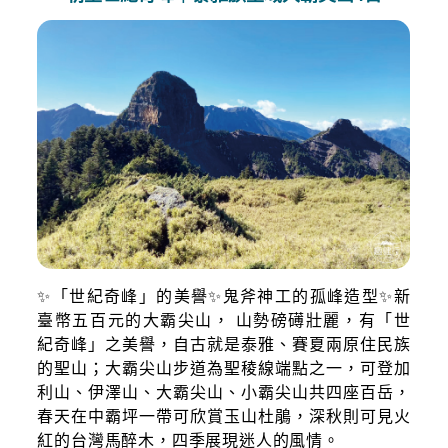
✨「世紀奇峰」的美譽✨鬼斧神工的孤峰造型✨新
臺幣五百元的大霸尖山， 山勢磅礡壯麗，有「世
紀奇峰」之美譽，自古就是泰雅、賽夏兩原住民族
的聖山；大霸尖山步道為聖稜線端點之一，可登加
利山、伊澤山、大霸尖山、小霸尖山共四座百岳，
春天在中霸坪一帶可欣賞玉山杜鵑，深秋則可見火
紅的台灣馬醉木，四季展現迷人的風情。