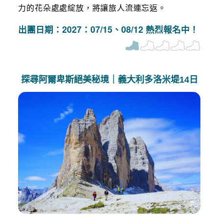
力的花朵處處綻放，將讓旅人流連忘返。
出團日期：2027：07/15、08/12 熱烈報名中！
探尋阿爾卑斯絕美秘境｜義大利多洛米堤14日