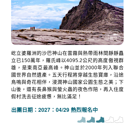
屹立婆羅洲的沙巴神山在雲霧與熱帶雨林間靜靜矗
立已150萬年，羅氏峰以4095.2公尺的高度傲視群
雄，是東南亞最高峰。神山並於2000年列入聯合
國世界自然遺產。五天行程將穿越生態寶庫，沿途
鳥鳴與奇花相伴，浸潤神山國家公園生態之美；下
山後，還有長鼻猴與螢火蟲的夜色作陪，再入住度
假村洗去征途疲憊，無比滿足！
出團日期：2027：04/29 熱烈報名中