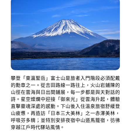
攀登「東瀛聖岳」富士山是旅者入門階段必須配戴
的勳章之一。從吉田路線一路往上，火山岩鋪陳的
山徑在雲海與日出間鋪展，每一步都是與天對話的
詩。星空燦爛中迎接「御來光」從雲海升起，體驗
直擊靈魂深處的感動。下山後入住溫泉旅宿舒緩登
山疲憊，再造訪「日本三大美林」之一赤澤美林，
呼吸芬多精；並特別安排夜宿中山道馬籠宿，彷彿
穿越江戶時代驛站風情。