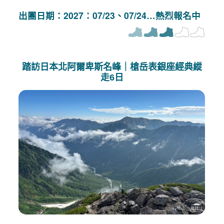
出團日期：2027：07/23、07/24…熱烈報名中
踏訪日本北阿爾卑斯名峰｜槍岳表銀座經典縱
走6日