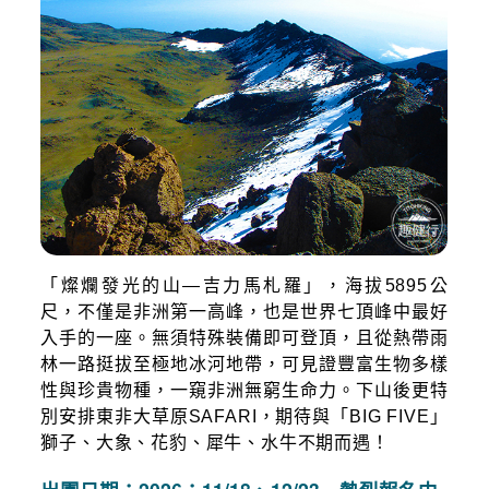
「燦爛發光的山—吉力馬札羅」，海拔5895公
尺，不僅是非洲第一高峰，也是世界七頂峰中最好
入手的一座。無須特殊裝備即可登頂，且從熱帶雨
林一路挺拔至極地冰河地帶，可見證豐富生物多樣
性與珍貴物種，一窺非洲無窮生命力。下山後更特
別安排東非大草原SAFARI，期待與「BIG FIVE」
獅子、大象、花豹、犀牛、水牛不期而遇！