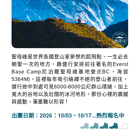
聖母峰是世界各國登山家夢想的起飛點、一生必去
朝聖一次的地方，趣健行安排前往著名的Everst
Base Camp尼泊爾聖母峰基地營(EBC，海拔
5364M)，這裡每年吸引絡繹不絕的登山者前往，
健行途中到處可見6000-8000公尺群山環繞，加上
寬大的谷地以及壯闊的冰河地形，那份心裡的震撼
與感動，筆墨難以形容！
出團日期：2026：10/03、10/17...熱烈報名中