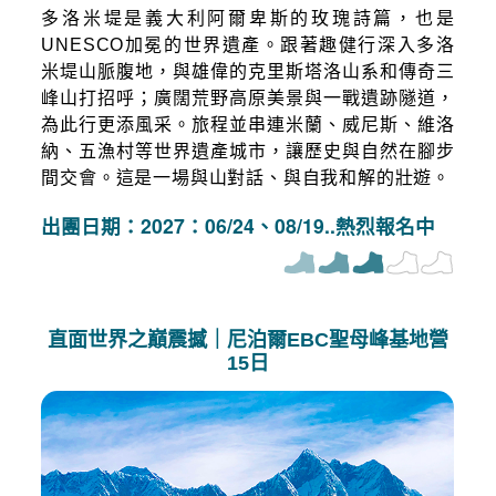
多洛米堤是義大利阿爾卑斯的玫瑰詩篇，也是
UNESCO加冕的世界遺產。跟著趣健行深入多洛
米堤山脈腹地，與雄偉的克里斯塔洛山系和傳奇三
峰山打招呼；廣闊荒野高原美景與一戰遺跡隧道，
為此行更添風采。旅程並串連米蘭、威尼斯、維洛
納、五漁村等世界遺產城市，讓歷史與自然在腳步
間交會。這是一場與山對話、與自我和解的壯遊。
出團日期：2027：06/24、08/19..熱烈報名中
直面世界之巔震撼｜尼泊爾EBC聖母峰基地營
15日