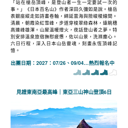
「站在槍岳頂峰，是登山者一生一定要試一次的
事。」《日本百名山》作者深田久彌如是說。槍岳
表銀座縱走如詩畫卷軸，綿延雲海與險峻稜線間。
清晨，朝霞染紅雪峰，步道穿梭翠綠森林，遠眺穗
高連峰雄渾。山屋溫暖燈火，夜話登山者之夢。特
別安排溫泉旅宿撫慰疲憊，佐以山景，洗滌塵心。
六日行程，深入日本山岳靈魂，刻畫永恆頂峰記
憶。
出團日期：2027：07/26、09/04…熱烈報名中
見證東南亞最高峰｜東亞三山神山登頂6日