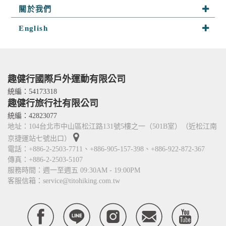
客製行程
山野快訊
趣健行足跡
關於我們
山野小舖
參團須知
探險相簿
關於趣健行
English
山野學堂
聯絡我們
隊員分享
我們的服務
About Us
趣攀岩
嚮導群
Services
人才招募
Contact Us
趣健行國際戶外運動有限公司
TITO card 優惠卡
統編：54173318
趣健行旅行社有限公司
合作關係
統編：42823077
地址：104台北市中山區松江路131號5樓之一（501B室）（近松江南
京捷運站七號出口）
電話：+886-2-2503-7711、+886-905-157-398、+886-922-872-367
傳真：+886-2-2503-5107
服務時間：週一至週五 09:30AM - 19:00PM
客服信箱：service@titohiking.com.tw