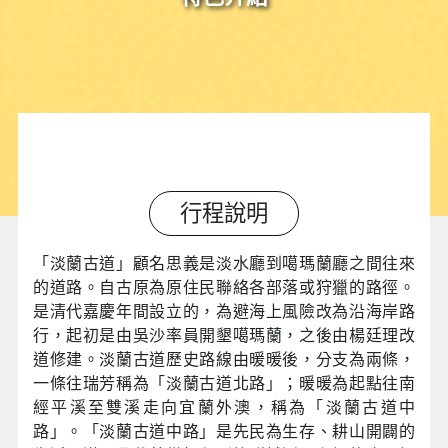
行程說明
「淡蘭古道」顧名思義是淡水廳到噶瑪蘭廳之間往來
的道路。自古原為原住民聯絡各部落或狩獵的路徑。
是清代嘉慶年間設立的，為避海上風險改為沿海岸路
行，起初是由吳沙率員開墾噶瑪蘭，之後由楊廷理改
道修建。
淡蘭古道歷史路線由暖暖後，分支為兩條，
一條往瑞芳稱為「淡蘭古道北路」；暖暖為起點往南
經平溪至雙溪走向宜蘭外澳，稱為「淡蘭古道中
路」。「淡蘭古道中路」是先民為生存、耕山開闢的