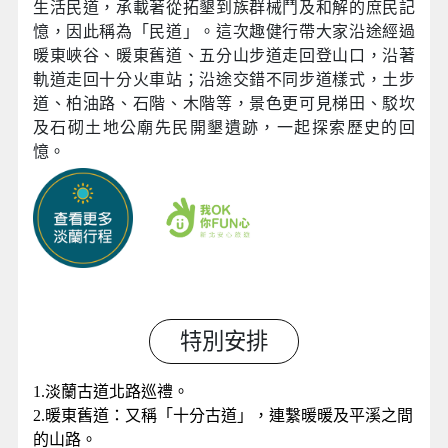
生活民道，承載著從拓墾到族群械鬥及和解的庶民記
憶，因此稱為「民道」。
這次趣健行帶大家沿途經過
暖東峽谷、暖東舊道、五分山步道走回登山口，沿著
軌道走回十分火車站；沿途交錯不同步道樣式，土步
道、柏油路、石階、木階等，景色更可見梯田、駁坎
及石砌土地公廟先民開墾遺跡，一起探索歷史的回
憶。
特別安排
1.淡蘭古道北路巡禮。
2.暖東舊道：又稱「十分古道」，連繫暖暖及平溪之間
的山路。