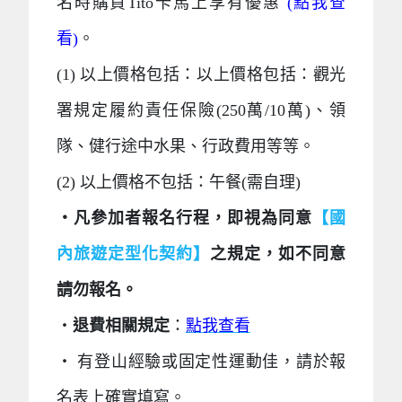
名時購買Tito卡馬上享有優惠
(點我查
看)
。
(1) 以上價格包括：以上價格包括：觀光
署規定履約責任保險(250萬/10萬)、領
隊、健行途中水果、行政費用等等。
(2) 以上價格不包括：午餐(需自理)
‧
凡參加者報名行程，即視為同意
【國
內旅遊定型化契約】
之規定，如不同意
請勿報名。
‧
退費相關規定
：
點我
查看
‧ 有登山經驗或固定性運動佳，請於報
名表上確實填寫。