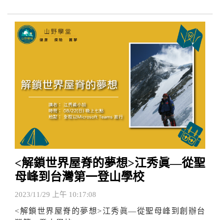
<解鎖世界屋脊的夢想>江秀眞—從聖
母峰到台灣第一登山學校
2023/11/29 上午 10:17:08
<解鎖世界屋脊的夢想>江秀眞—從聖母峰到創辦台