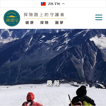
ZH-TW
趣 報